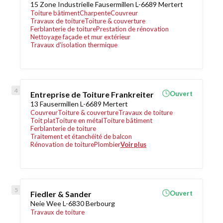
15 Zone Industrielle Fausermillen L-6689 Mertert
Toiture bâtiment
Charpente
Couvreur
Travaux de toiture
Toiture & couverture
Ferblanterie de toiture
Prestation de rénovation
Nettoyage façade et mur extérieur
Travaux d'isolation thermique
Entreprise de Toiture Frankreiter
Ouvert
13 Fausermillen L-6689 Mertert
Couvreur
Toiture & couverture
Travaux de toiture
Toit plat
Toiture en métal
Toiture bâtiment
Ferblanterie de toiture
Traitement et étanchéité de balcon
Rénovation de toiture
Plombier
Voir plus
Fiedler & Sander
Ouvert
Neie Wee L-6830 Berbourg
Travaux de toiture