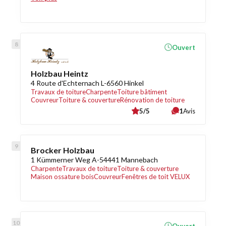
Ouvert
Holzbau Heintz
4 Route d'Echternach L-6560 Hinkel
Travaux de toiture
Charpente
Toiture bâtiment
Couvreur
Toiture & couverture
Rénovation de toiture
5/5
1
Avis
Brocker Holzbau
1 Kümmerner Weg A-54441 Mannebach
Charpente
Travaux de toiture
Toiture & couverture
Maison ossature bois
Couvreur
Fenêtres de toit VELUX