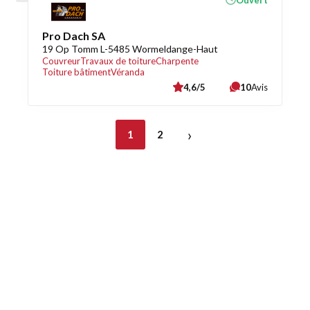
Ouvert
Pro Dach SA
19 Op Tomm L-5485 Wormeldange-Haut
Couvreur
Travaux de toiture
Charpente
Toiture bâtiment
Véranda
4,6/5
10
Avis
›
1
2
Découvrez également
Maison.lu
Habiter.lu
Liens utiles