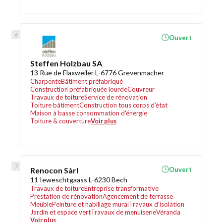
Ouvert
Steffen Holzbau SA
13 Rue de Flaxweiler L-6776 Grevenmacher
Charpente
Bâtiment préfabriqué
Construction préfabriquée lourde
Couvreur
Travaux de toiture
Service de rénovation
Toiture bâtiment
Construction tous corps d'état
Maison à basse consommation d'énergie
Toiture & couverture
Voir plus
Renocon Sàrl
Ouvert
11 Ieweschtgaass L-6230 Bech
Travaux de toiture
Entreprise transformative
Prestation de rénovation
Agencement de terrasse
Meuble
Peinture et habillage mural
Travaux d'isolation
Jardin et espace vert
Travaux de menuiserie
Véranda
Voir plus