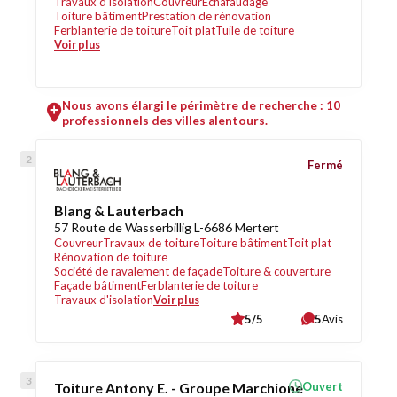
Travaux d'isolation
Couvreur
Échafaudage
Toiture bâtiment
Prestation de rénovation
Ferblanterie de toiture
Toit plat
Tuile de toiture
Voir plus
Nous avons élargi le périmètre de recherche : 10
professionnels des villes alentours.
Fermé
Blang & Lauterbach
57 Route de Wasserbillig L-6686 Mertert
Couvreur
Travaux de toiture
Toiture bâtiment
Toit plat
Rénovation de toiture
Société de ravalement de façade
Toiture & couverture
Façade bâtiment
Ferblanterie de toiture
Travaux d'isolation
Voir plus
5/5
5
Avis
Toiture Antony E. - Groupe Marchione
Ouvert