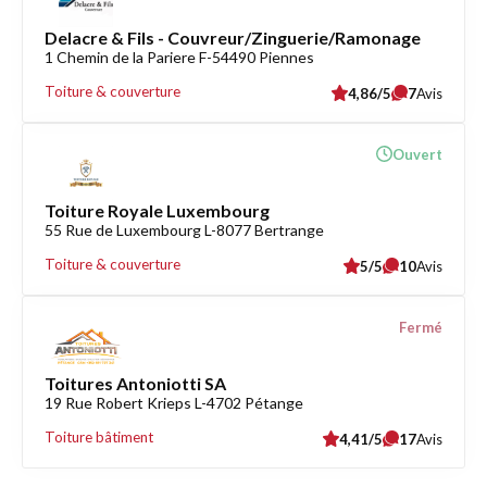
Delacre & Fils - Couvreur/Zinguerie/Ramonage
1 Chemin de la Pariere F-54490 Piennes
Toiture & couverture
4,86/5
7
Avis
Ouvert
Toiture Royale Luxembourg
55 Rue de Luxembourg L-8077 Bertrange
Toiture & couverture
5/5
10
Avis
Fermé
Toitures Antoniotti SA
19 Rue Robert Krieps L-4702 Pétange
Toiture bâtiment
4,41/5
17
Avis