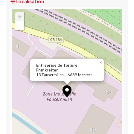
Localisation
+
−
×
Entreprise de Toiture
Frankreiter
13 Fausermillen L-6689 Mertert