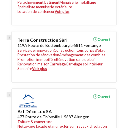
Parachèvement bâtiment
Menuiserie métallique
Spécialiste menuiserie extérieure
Location de conteneur
Voir plus
Terra Construction Sàrl
Ouvert
119A Route de Bettembourg L-5811 Fentange
Service de rénovation
Construction tous corps d'état
Prestation de rénovation
Aménagement des combles
Promotion immobilière
Rénovation salle de bain
Rénovation maison
Carrelage
Carrelage sol intérieur
Sanitaire
Voir plus
Ouvert
Art Déco Lux SA
477 Route de Thionville L-5887 Alzingen
Toiture & couverture
Nettoyage façade et mur extérieur
Travaux d'isolation