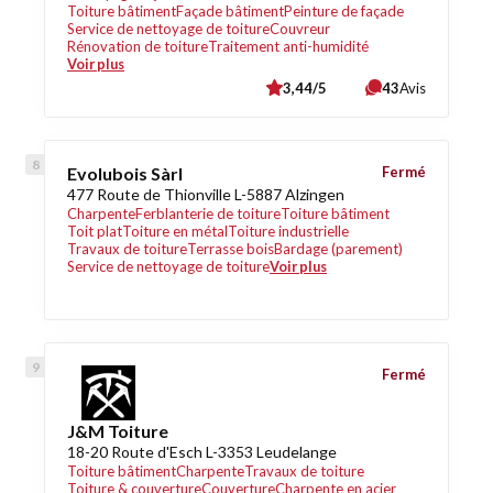
Toiture bâtiment
Façade bâtiment
Peinture de façade
Service de nettoyage de toiture
Couvreur
Rénovation de toiture
Traitement anti-humidité
Voir plus
3,44/5
43
Avis
Evolubois Sàrl
Fermé
477 Route de Thionville L-5887 Alzingen
Charpente
Ferblanterie de toiture
Toiture bâtiment
Toit plat
Toiture en métal
Toiture industrielle
Travaux de toiture
Terrasse bois
Bardage (parement)
Service de nettoyage de toiture
Voir plus
Fermé
J&M Toiture
18-20 Route d'Esch L-3353 Leudelange
Toiture bâtiment
Charpente
Travaux de toiture
Toiture & couverture
Couverture
Charpente en acier