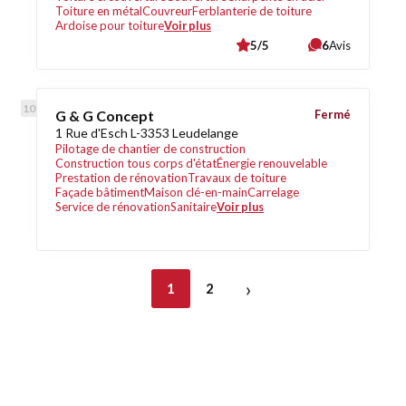
Toiture en métal
Couvreur
Ferblanterie de toiture
Ardoise pour toiture
Voir plus
5/5
6
Avis
G & G Concept
Fermé
1 Rue d'Esch L-3353 Leudelange
Pilotage de chantier de construction
Construction tous corps d'état
Énergie renouvelable
Prestation de rénovation
Travaux de toiture
Façade bâtiment
Maison clé-en-main
Carrelage
Service de rénovation
Sanitaire
Voir plus
›
1
2
Découvrez également