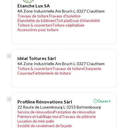
Etanche Lux SA
4A Zone Industrielle Am Bruch L-3327 Crauthem
Travaux de toiture
Travaux d'isolation
Étanchéité du bâtiment
Toit plat
Essai d’étanchéité
Toiture & couverture
Toiture végétalisée
Accessoires pour toiture
Idéal Toitures Sàrl
4A Zone Industrielle Am Bruch L-3327 Crauthem
Toiture & couverture
Travaux de toiture
Charpente
Couvreur
Ferblanterie de toiture
Profiline Rénovations Sàrl
Ouvert
22 Route de Luxembourg L-3253 Bettembourg
Service de rénovation
Prestation de rénovation
Peinture et habillage mural
Travaux de plâtrerie
Location de mini-pelle
Société de ravalement de façade