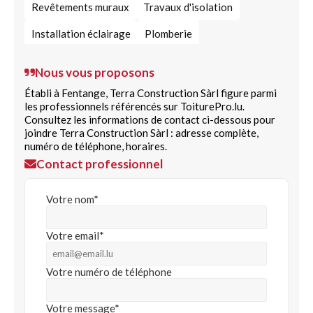
Revêtements muraux
Travaux d'isolation
Installation éclairage
Plomberie
Pilotage de chantier de construction
Nous vous proposons
Peinture de façade
Prestation de peinture
Établi à Fentange, Terra Construction Sàrl figure parmi
les professionnels référencés sur ToiturePro.lu.
Terrasse bois
Travaux de maçonnerie
Consultez les informations de contact ci-dessous pour
joindre Terra Construction Sàrl : adresse complète,
Parachèvement bâtiment
Toiture & couverture
numéro de téléphone, horaires.
Contact professionnel
Pilotage de projets de construction
Votre nom*
Votre email*
Votre numéro de téléphone
Votre message*