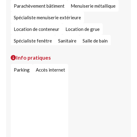
Parachèvement bâtiment
Menuiserie métallique
Spécialiste menuiserie extérieure
Location de conteneur
Location de grue
Spécialiste fenêtre
Sanitaire
Salle de bain
Carrelage
Pose de carrelage
Info pratiques
Pose revêtement de sol
Démolition habitât
Parking
Accès internet
Sol intérieur
Construction tous corps d'état
Travaux de toiture
Constructeur de piscine
Fenêtre