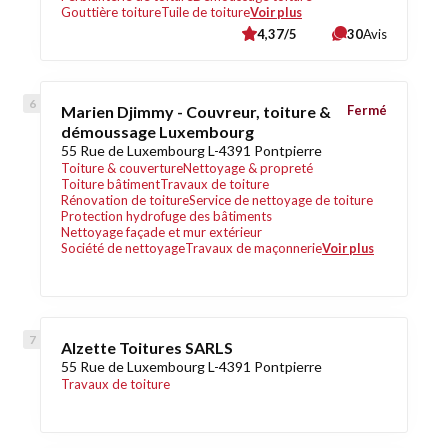
Gouttière toiture
Tuile de toiture
Voir plus
4,37/5
30
Avis
Marien Djimmy - Couvreur, toiture &
Fermé
démoussage Luxembourg
55 Rue de Luxembourg L-4391 Pontpierre
Toiture & couverture
Nettoyage & propreté
Toiture bâtiment
Travaux de toiture
Rénovation de toiture
Service de nettoyage de toiture
Protection hydrofuge des bâtiments
Nettoyage façade et mur extérieur
Société de nettoyage
Travaux de maçonnerie
Voir plus
Alzette Toitures SARLS
55 Rue de Luxembourg L-4391 Pontpierre
Travaux de toiture