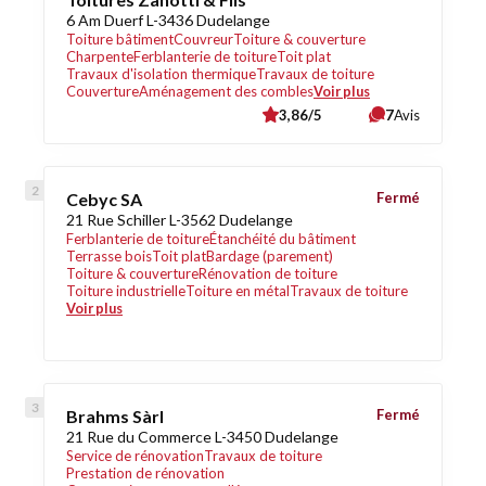
6 Am Duerf L-3436 Dudelange
Toiture bâtiment
Couvreur
Toiture & couverture
Charpente
Ferblanterie de toiture
Toit plat
Travaux d'isolation thermique
Travaux de toiture
Couverture
Aménagement des combles
Voir plus
3,86/5
7
Avis
Cebyc SA
Fermé
21 Rue Schiller L-3562 Dudelange
Ferblanterie de toiture
Étanchéité du bâtiment
Terrasse bois
Toit plat
Bardage (parement)
Toiture & couverture
Rénovation de toiture
Toiture industrielle
Toiture en métal
Travaux de toiture
Voir plus
Brahms Sàrl
Fermé
21 Rue du Commerce L-3450 Dudelange
Service de rénovation
Travaux de toiture
Prestation de rénovation