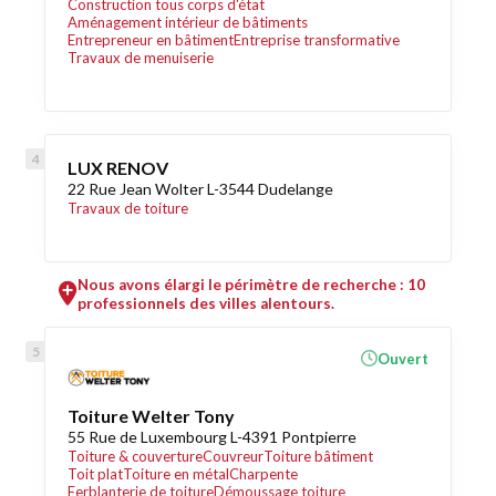
Construction tous corps d'état
Aménagement intérieur de bâtiments
Entrepreneur en bâtiment
Entreprise transformative
Travaux de menuiserie
LUX RENOV
22 Rue Jean Wolter L-3544 Dudelange
Travaux de toiture
Nous avons élargi le périmètre de recherche : 10
professionnels des villes alentours.
Ouvert
Toiture Welter Tony
55 Rue de Luxembourg L-4391 Pontpierre
Toiture & couverture
Couvreur
Toiture bâtiment
Toit plat
Toiture en métal
Charpente
Ferblanterie de toiture
Démoussage toiture