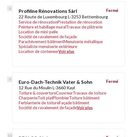
Profiline Rénovations Sàrl
Fermé
22 Route de Luxembourg L-3253 Bettembourg
Service de rénovation
Prestation de rénovation
Peinture et habillage mural
Travaux de plâtrerie
Location de mini-pelle
Société de ravalement de façade
Parachèvement bâtiment
Menuiserie métallique
Spécialiste menuiserie extérieure
Location de conteneur
Voir plus
Euro-Dach-Technik Vater & Sohn
Fermé
12 Rue du Moulin L-3660 Kayl
Toiture & couverture
Couvreur
Travaux de toiture
Charpente
Toit plat
Plombier
Toiture bâtiment
Ferblanterie de toiture
Façade bâtiment
Société de ravalement de façade
Voir plus