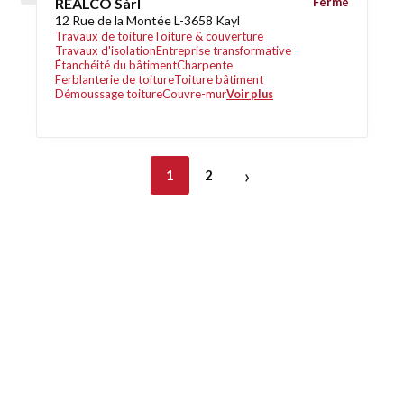
REALCO Sàrl
Fermé
12 Rue de la Montée L-3658 Kayl
Travaux de toiture
Toiture & couverture
Travaux d'isolation
Entreprise transformative
Étanchéité du bâtiment
Charpente
Ferblanterie de toiture
Toiture bâtiment
Démoussage toiture
Couvre-mur
Voir plus
›
1
2
Découvrez également
Maison.lu
Habiter.lu
Liens utiles