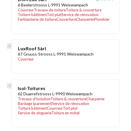
6 Beelerstrooss L-9991 Weiswampach
Couvreur
Travaux de toiture
Toiture & couverture
Toiture bâtiment
Toit plat
Service de rénovation
Ferblanterie de toiture
Couverture
Charpente
Plombier
LuxRoof Sàrl
67 Gruuss-Strooss L-9991 Weiswampach
Couvreur
Isol-Toitures
62 Duarrefstrooss L-9990 Weiswampach
Travaux d'isolation
Toiture & couverture
Charpente
Bardage (parement)
Service de rénovation
Toiture bâtiment
Couvreur
Toit plat
Service de zinguerie
Toiture en métal