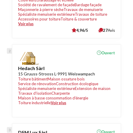
Couvreur
Échafaudage et échelle
Société de ravalement de façade
Bardage façade
Maçonnerie à pierre sèche
Travaux de menuiserie
Spécialiste menuiserie extérieure
Travaux de toiture
Accessoires pour toiture
Toiture & couverture
Voir plus
4,96/5
27
Avis
Ouvert
Hedach Sàrl
15 Gruuss-Strooss L-9991 Weiswampach
Toiture bâtiment
Maison ossature bois
Service de rénovation
Construction écologique
Spécialiste menuiserie extérieure
Extension de maison
Travaux d'isolation
Charpente
Maison à basse consommation d'énergie
Toiture industrielle
Voir plus
DSM Lux Sàrl
Ouvert