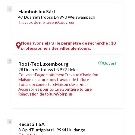
Hamboislux Sàrl
47 Duarrefstrooss L-9990 Weiswampach
Travaux de menuiserie
Couvreur
Nous avons élargi le périmètre de recherche : 10
professionnels des villes alentours.
Roof-Tec Luxembourg
Ouvert
28 Duarrefstrooss L-9972 Lieler
Couvreur
Façade bâtiment
Travaux d'isolation
Maison ossature bois
Travaux de toiture
Toiture & couverture
Maison clé-en-main
Accessoires pour toiture
Gouttière toiture
Rénovation de toiture
Voir plus
Recatoit SA
8 Op d'Burrigplatz L-9964 Huldange