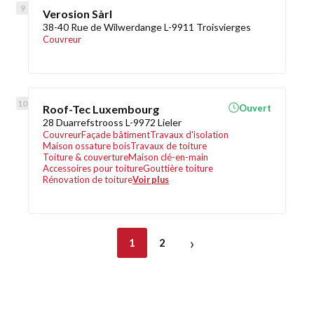
Verosion Sàrl
38-40 Rue de Wilwerdange L-9911 Troisvierges
Couvreur
Roof-Tec Luxembourg
Ouvert
28 Duarrefstrooss L-9972 Lieler
Couvreur
Façade bâtiment
Travaux d'isolation
Maison ossature bois
Travaux de toiture
Toiture & couverture
Maison clé-en-main
Accessoires pour toiture
Gouttière toiture
Rénovation de toiture
Voir plus
›
1
2