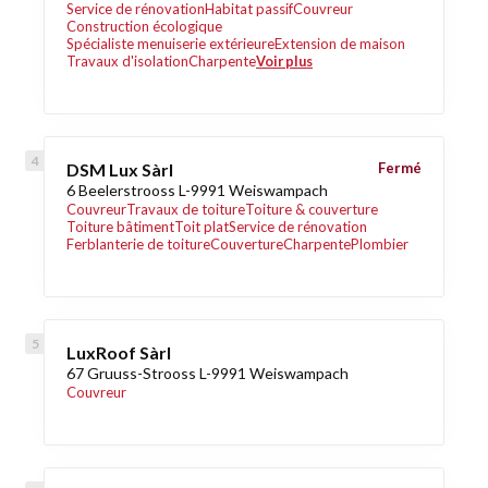
Service de rénovation
Habitat passif
Couvreur
Construction écologique
Spécialiste menuiserie extérieure
Extension de maison
Travaux d'isolation
Charpente
Voir plus
DSM Lux Sàrl
Fermé
6 Beelerstrooss L-9991 Weiswampach
Couvreur
Travaux de toiture
Toiture & couverture
Toiture bâtiment
Toit plat
Service de rénovation
Ferblanterie de toiture
Couverture
Charpente
Plombier
LuxRoof Sàrl
67 Gruuss-Strooss L-9991 Weiswampach
Couvreur