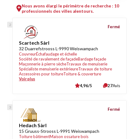
Nous avons élargi le périmètre de recherche : 10
professionnels des villes alentours.
Fermé
Scartech Sàrl
32 Duarrefstrooss L-9990 Weiswampach
Couvreur
Échafaudage et échelle
Société de ravalement de façade
Bardage façade
Maçonnerie à pierre sèche
Travaux de menuiserie
Spécialiste menuiserie extérieure
Travaux de toiture
Accessoires pour toiture
Toiture & couverture
Voir plus
4,96/5
27
Avis
Fermé
Hedach Sàrl
15 Gruuss-Strooss L-9991 Weiswampach
Toiture bâtiment
Maison ossature bois