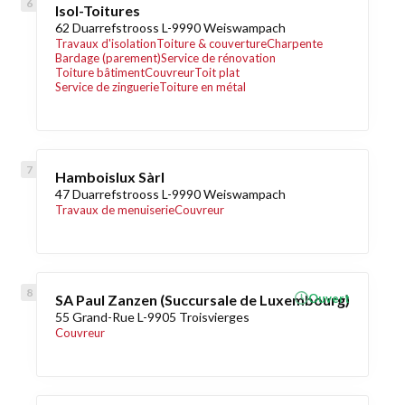
Isol-Toitures
62 Duarrefstrooss L-9990 Weiswampach
Travaux d'isolation
Toiture & couverture
Charpente
Bardage (parement)
Service de rénovation
Toiture bâtiment
Couvreur
Toit plat
Service de zinguerie
Toiture en métal
Hamboislux Sàrl
47 Duarrefstrooss L-9990 Weiswampach
Travaux de menuiserie
Couvreur
SA Paul Zanzen (Succursale de Luxembourg)
Ouvert
55 Grand-Rue L-9905 Troisvierges
Couvreur