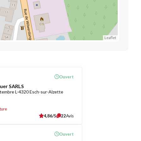
Leaflet
Ouvert
uer SARLS
tembre L-4320 Esch-sur-Alzette
ture
4,86/5
22
Avis
Ouvert