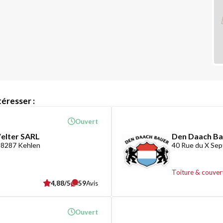
éresser :
Ouvert
Welter SARL
Den Daach Ba
L-8287 Kehlen
40 Rue du X Sep
Toiture & couver
4,88/5
59
Avis
Ouvert