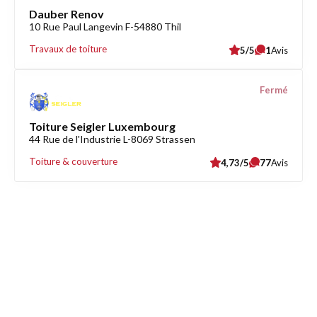
Dauber Renov
10 Rue Paul Langevin F-54880 Thil
Travaux de toiture
5/5
1
Avis
Fermé
Toiture Seigler Luxembourg
44 Rue de l'Industrie L-8069 Strassen
Toiture & couverture
4,73/5
77
Avis
Découvrez également
Maison.lu
Habiter.lu
Liens utiles