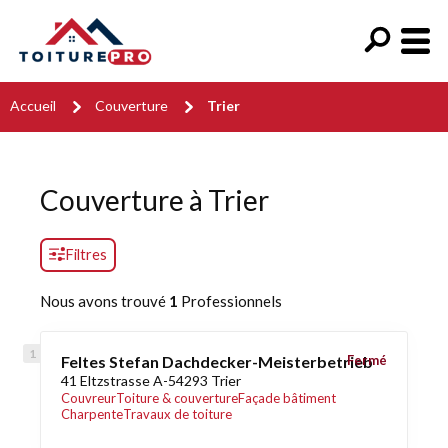
Accueil
Couverture
Trier
Couverture à Trier
Filtres
Nous avons trouvé
1
Professionnels
Feltes Stefan Dachdecker-Meisterbetrieb
Fermé
41 Eltzstrasse A-54293 Trier
Couvreur
Toiture & couverture
Façade bâtiment
Charpente
Travaux de toiture