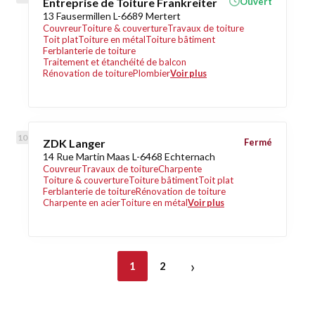
Entreprise de Toiture Frankreiter
Ouvert
13 Fausermillen L-6689 Mertert
Couvreur
Toiture & couverture
Travaux de toiture
Toit plat
Toiture en métal
Toiture bâtiment
Ferblanterie de toiture
Traitement et étanchéité de balcon
Rénovation de toiture
Plombier
Voir plus
ZDK Langer
Fermé
14 Rue Martin Maas L-6468 Echternach
Couvreur
Travaux de toiture
Charpente
Toiture & couverture
Toiture bâtiment
Toit plat
Ferblanterie de toiture
Rénovation de toiture
Charpente en acier
Toiture en métal
Voir plus
›
1
2