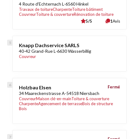
4 Route d'Echternach L-6560 Hinkel
Travaux de toiture
Charpente
Toiture bâtiment
Couvreur
Toiture & couverture
Rénovation de toiture
5/5
1
Avis
Knapp Dachservice SARLS
40-42 Grand-Rue L-6630 Wasserbillig
Couvreur
Holzbau Elsen
Fermé
34 Maareckenstrasse A-54518 Niersbach
Couvreur
Maison clé-en-main
Toiture & couverture
Charpente
Agencement de terrasse
Bois de structure
Bois