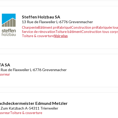
Steffen Holzbau SA
13 Rue de Flaxweiler L-6776 Grevenmacher
Charpente
Bâtiment préfabriqué
Construction préfabriquée lou
Service de rénovation
Toiture bâtiment
Construction tous corps
Toiture & couverture
Voir plus
TA SA
 Rue de Flaxweiler L-6776 Grevenmacher
uvreur
achdeckermeister Edmund Metzler
 Zum Katzbach A-54311 Trierweiler
uvreur
Toiture & couverture