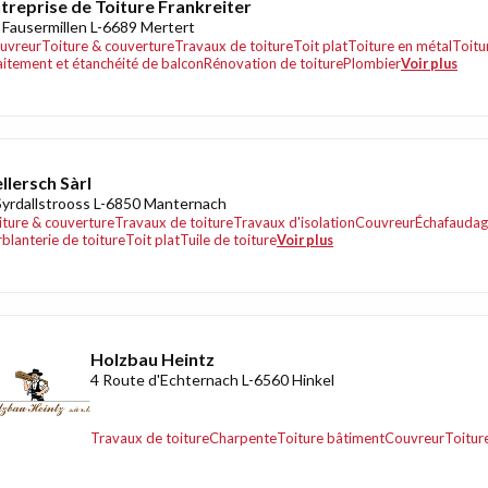
treprise de Toiture Frankreiter
 Fausermillen L-6689 Mertert
uvreur
Toiture & couverture
Travaux de toiture
Toit plat
Toiture en métal
Toitu
aitement et étanchéité de balcon
Rénovation de toiture
Plombier
Voir plus
llersch Sàrl
Syrdallstrooss L-6850 Manternach
iture & couverture
Travaux de toiture
Travaux d'isolation
Couvreur
Échafauda
rblanterie de toiture
Toit plat
Tuile de toiture
Voir plus
Holzbau Heintz
4 Route d'Echternach L-6560 Hinkel
Travaux de toiture
Charpente
Toiture bâtiment
Couvreur
Toitur