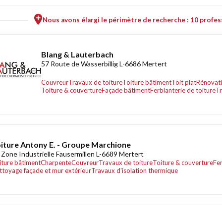
Nous avons élargi le périmètre de recherche : 10 profess
Blang & Lauterbach
57 Route de Wasserbillig L-6686 Mertert
Couvreur
Travaux de toiture
Toiture bâtiment
Toit plat
Rénovati
Toiture & couverture
Façade bâtiment
Ferblanterie de toiture
Tr
iture Antony E. - Groupe Marchione
 Zone Industrielle Fausermillen L-6689 Mertert
iture bâtiment
Charpente
Couvreur
Travaux de toiture
Toiture & couverture
Fer
ttoyage façade et mur extérieur
Travaux d'isolation thermique