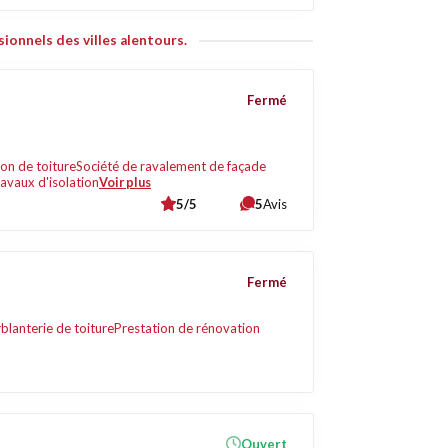
ionnels des villes alentours.
Fermé
on de toiture
Société de ravalement de façade
avaux d'isolation
Voir plus
5/5
5
Avis
Fermé
blanterie de toiture
Prestation de rénovation
Ouvert