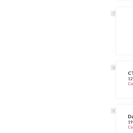
C
12
Co
D
19
Co