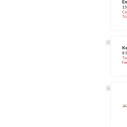
En
13
Co
Tr
Ke
8 
To
Fe