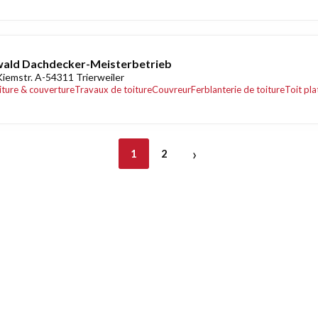
ald Dachdecker-Meisterbetrieb
Kiemstr. A-54311 Trierweiler
iture & couverture
Travaux de toiture
Couvreur
Ferblanterie de toiture
Toit pla
›
1
2
nt