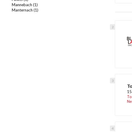
Mannebach (1)
Manternach (1)
To
15
To
Ne