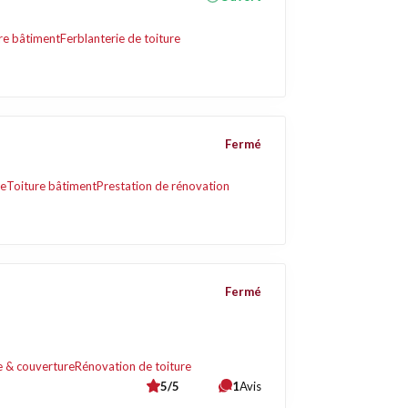
re bâtiment
Ferblanterie de toiture
Fermé
ge
Toiture bâtiment
Prestation de rénovation
Fermé
e & couverture
Rénovation de toiture
5/5
1
Avis