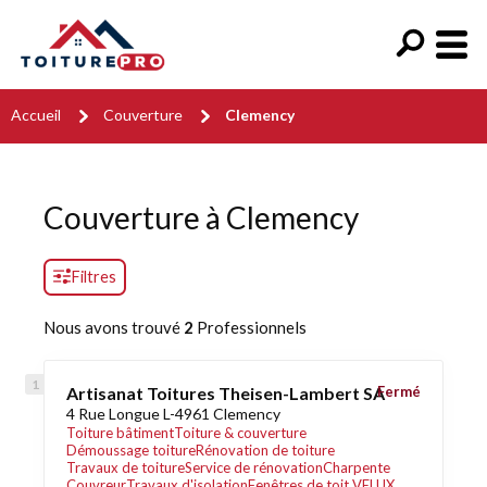
Accueil
Couverture
Clemency
Couverture à Clemency
Filtres
Nous avons trouvé
2
Professionnels
Artisanat Toitures Theisen-Lambert SA
Fermé
4 Rue Longue L-4961 Clemency
Toiture bâtiment
Toiture & couverture
Démoussage toiture
Rénovation de toiture
Travaux de toiture
Service de rénovation
Charpente
Couvreur
Travaux d'isolation
Fenêtres de toit VELUX