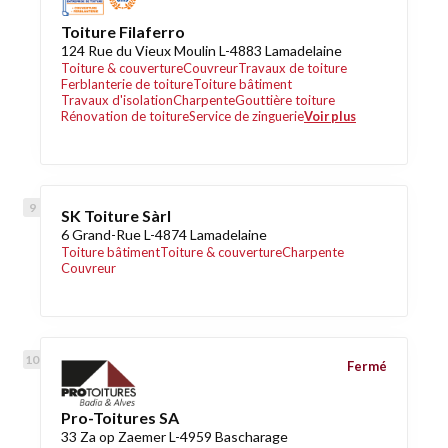
Toiture Filaferro
124 Rue du Vieux Moulin L-4883 Lamadelaine
Toiture & couverture
Couvreur
Travaux de toiture
Ferblanterie de toiture
Toiture bâtiment
Travaux d'isolation
Charpente
Gouttière toiture
Rénovation de toiture
Service de zinguerie
Voir plus
SK Toiture Sàrl
6 Grand-Rue L-4874 Lamadelaine
Toiture bâtiment
Toiture & couverture
Charpente
Couvreur
Fermé
Pro-Toitures SA
33 Za op Zaemer L-4959 Bascharage