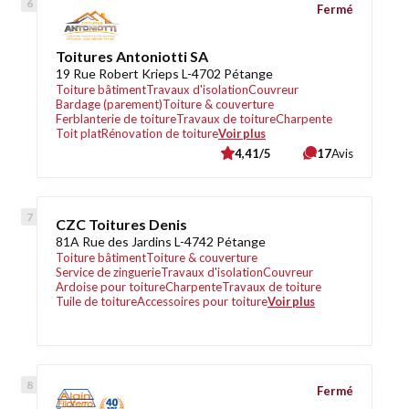
Fermé
Toitures Antoniotti SA
19 Rue Robert Krieps L-4702 Pétange
Toiture bâtiment
Travaux d'isolation
Couvreur
Bardage (parement)
Toiture & couverture
Ferblanterie de toiture
Travaux de toiture
Charpente
Toit plat
Rénovation de toiture
Voir plus
4,41/5
17
Avis
CZC Toitures Denis
81A Rue des Jardins L-4742 Pétange
Toiture bâtiment
Toiture & couverture
Service de zinguerie
Travaux d'isolation
Couvreur
Ardoise pour toiture
Charpente
Travaux de toiture
Tuile de toiture
Accessoires pour toiture
Voir plus
Fermé