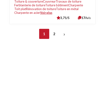
Toiture & couverture
Couvreur
Travaux de toiture
Ferblanterie de toiture
Toiture bâtiment
Charpente
Toit plat
Rénovation de toiture
Toiture en métal
Charpente en acier
Voir plus
3,71/5
17
Avis
›
1
2
Découvrez également
Maison.lu
Habiter.lu
Liens utiles
Contact
Mentions légales