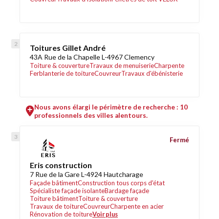
Toitures Gillet André
43A Rue de la Chapelle L-4967 Clemency
Toiture & couverture
Travaux de menuiserie
Charpente
Ferblanterie de toiture
Couvreur
Travaux d'ébénisterie
Nous avons élargi le périmètre de recherche : 10
professionnels des villes alentours.
Fermé
Eris construction
7 Rue de la Gare L-4924 Hautcharage
Façade bâtiment
Construction tous corps d'état
Spécialiste façade isolante
Bardage façade
Toiture bâtiment
Toiture & couverture
Travaux de toiture
Couvreur
Charpente en acier
Rénovation de toiture
Voir plus