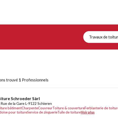
Travaux de toitu
ons trouvé
1
Professionnels
iture Schroeder Sàrl
 Rue de la Gare L-9122 Schieren
iture bâtiment
Charpente
Couvreur
Toiture & couverture
Ferblanterie de toitur
doise pour toiture
Service de zinguerie
Tuile de toiture
Voir plus