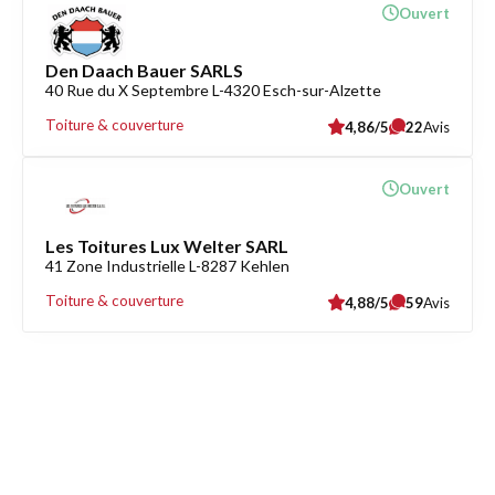
Ouvert
Den Daach Bauer SARLS
40 Rue du X Septembre L-4320 Esch-sur-Alzette
Toiture & couverture
4,86/5
22
Avis
Ouvert
Les Toitures Lux Welter SARL
41 Zone Industrielle L-8287 Kehlen
Toiture & couverture
4,88/5
59
Avis
Découvrez également
Maison.lu
Habiter.lu