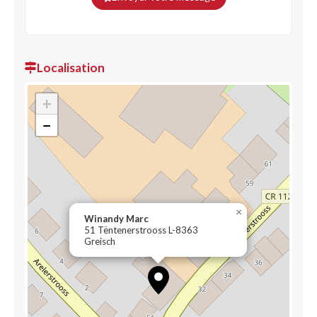
Localisation
+
−
×
Winandy Marc
51 Tëntenerstrooss L-8363
Greisch