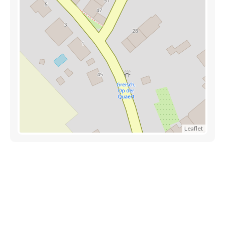
Leaflet
Découvrez également
Maison.lu
Habiter.lu