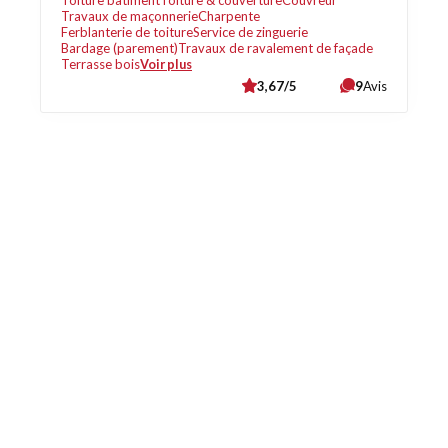
Toiture bâtiment
Toiture & couverture
Couvreur
Travaux de maçonnerie
Charpente
Ferblanterie de toiture
Service de zinguerie
Bardage (parement)
Travaux de ravalement de façade
Terrasse bois
Voir plus
3,67/5
9
Avis