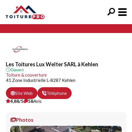
Les Toitures Lux Welter SARL à Kehlen
Ouvert
Toiture & couverture
41 Zone Industrielle L-8287 Kehlen
Site Web
Téléphone
4,88/5
58
Avis
Photos