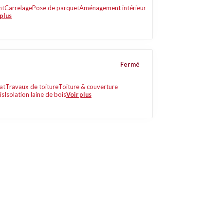
nt
Carrelage
Pose de parquet
Aménagement intérieur
 plus
Fermé
at
Travaux de toiture
Toiture & couverture
is
Isolation laine de bois
Voir plus
Liens utiles
Contact