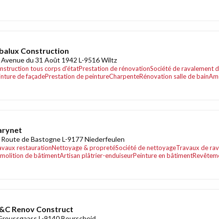
balux Construction
 Avenue du 31 Août 1942 L-9516 Wiltz
nstruction tous corps d'état
Prestation de rénovation
Société de ravalement d
inture de façade
Prestation de peinture
Charpente
Rénovation salle de bain
Amé
arynet
 Route de Bastogne L-9177 Niederfeulen
avaux restauration
Nettoyage & propreté
Société de nettoyage
Travaux de ra
molition de bâtiment
Artisan plâtrier-enduiseur
Peinture en bâtiment
Revêtem
&C Renov Construct
Groussgaass L-9140 Bourscheid