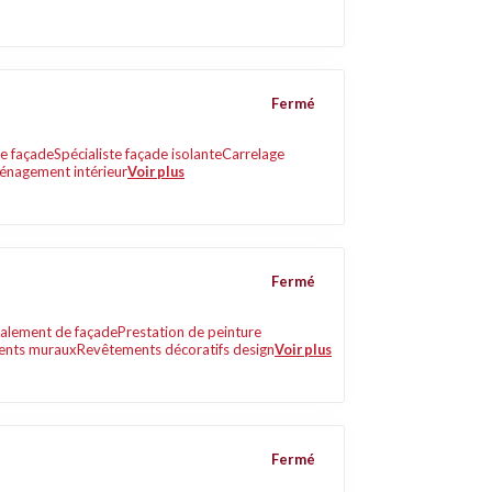
Fermé
e façade
Spécialiste façade isolante
Carrelage
nagement intérieur
Voir plus
Fermé
valement de façade
Prestation de peinture
ents muraux
Revêtements décoratifs design
Voir plus
Fermé