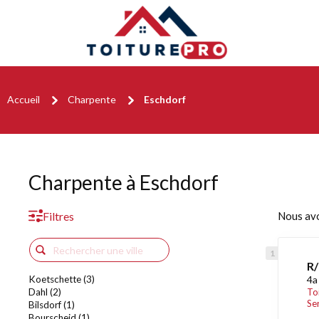
Accueil
Charpente
Eschdorf
Charpente à Eschdorf
Filtres
Nous av
R/
Koetschette (3)
4a
Dahl (2)
To
Se
Bilsdorf (1)
Bourscheid (1)