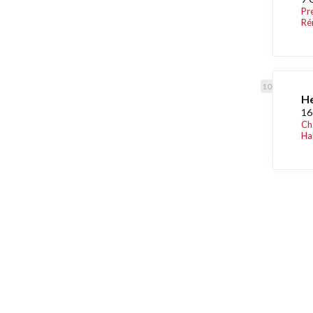
Pr
Ré
He
16
Ch
Ha
Découvrez égaleme
Maison.lu