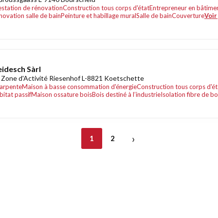
estation de rénovation
Construction tous corps d'état
Entrepreneur en bâtime
novation salle de bain
Peinture et habillage mural
Salle de bain
Couverture
Voir
idesch Sàrl
 Zone d'Activité Riesenhof L-8821 Koetschette
arpente
Maison à basse consommation d'énergie
Construction tous corps d'ét
bitat passif
Maison ossature bois
Bois destiné à l’industrie
Isolation fibre de bo
›
1
2
nt