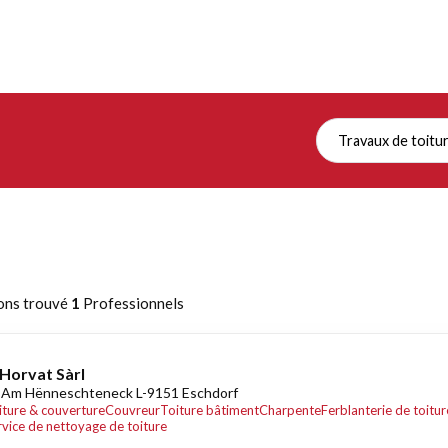
Travaux de toitu
ons trouvé
1
Professionnels
Horvat Sàrl
 Am Hënneschteneck L-9151 Eschdorf
iture & couverture
Couvreur
Toiture bâtiment
Charpente
Ferblanterie de toitur
rvice de nettoyage de toiture