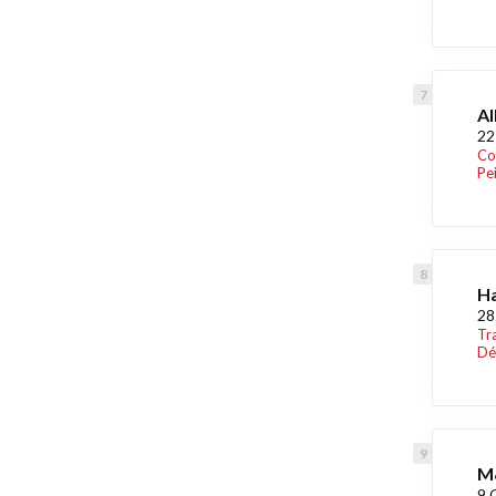
Al
22
Co
Pe
H
28
Tr
Dé
M
9 