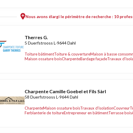
Nous avons élargi le périmètre de recherche : 10 profess
Therres G.
5 Duerfstrooss L-9644 Dahl
Toiture bâtiment
Toiture & couverture
Maison à basse consomm
Maison ossature bois
Charpente
Bardage façade
Travaux d'isol
Charpente Camille Goebel et Fils Sàrl
58 Duerfstrooss L-9644 Dahl
Charpente
Maison ossature bois
Travaux d'isolation
Couvreur
T
Ferblanterie de toiture
Entrepreneur en bâtiment
Terrasse bois