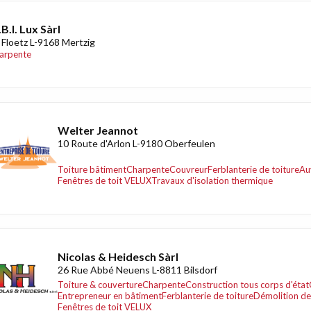
B.I. Lux Sàrl
 Floetz L-9168 Mertzig
arpente
Welter Jeannot
10 Route d'Arlon L-9180 Oberfeulen
Toiture bâtiment
Charpente
Couvreur
Ferblanterie de toiture
Au
Fenêtres de toit VELUX
Travaux d'isolation thermique
Nicolas & Heidesch Sàrl
26 Rue Abbé Neuens L-8811 Bilsdorf
Toiture & couverture
Charpente
Construction tous corps d'état
Entrepreneur en bâtiment
Ferblanterie de toiture
Démolition de
Fenêtres de toit VELUX