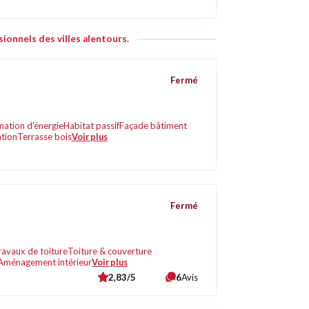
ionnels des villes alentours.
Fermé
ation d'énergie
Habitat passif
Façade bâtiment
ation
Terrasse bois
Voir plus
Fermé
ravaux de toiture
Toiture & couverture
Aménagement intérieur
Voir plus
2,83/5
6
Avis