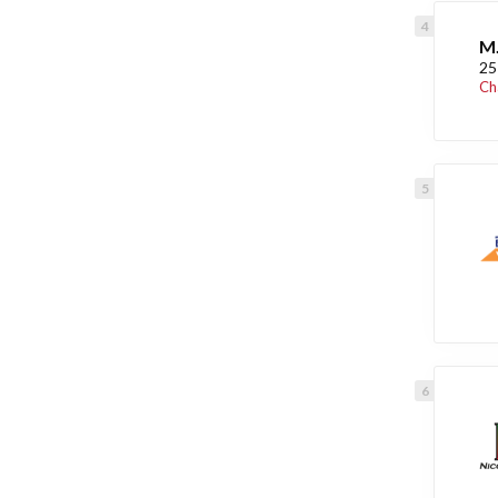
M.
25
Ch