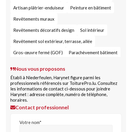
Artisan plâtrier-enduiseur
Peinture en bâtiment
Revêtements muraux
Revêtements décoratifs design
Sol intérieur
Revêtement sol extérieur, terrasse, allée
Gros-œuvre fermé (GOF)
Parachèvement bâtiment
Travaux d'isolation
Travaux d'isolation thermique
Nous vous proposons
Cloison et séparation intérieure
Faux plancher
Établi à Niederfeulen, Harynet figure parmi les
professionnels référencés sur ToiturePro.lu. Consultez
Menuiserie du bâtiment
Charpente
les informations de contact ci-dessous pour joindre
Harynet : adresse complète, numéro de téléphone,
Travaux de menuiserie
Tapisserie
horaires.
Contact professionnel
Crépi pour façade extérieure
Carrelage
Traitement anti-humidité
Espaces verts
Chape
Votre nom*