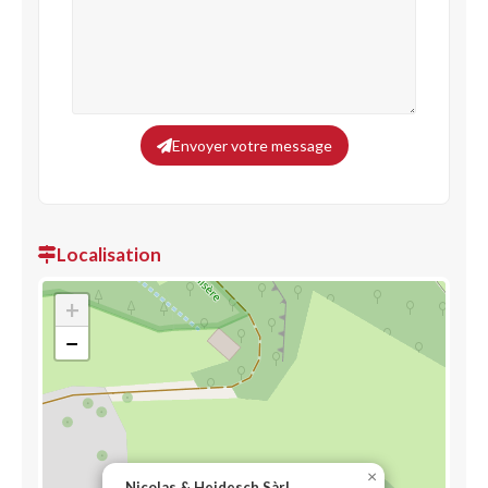
Envoyer votre message
Localisation
+
−
×
Nicolas & Heidesch Sàrl