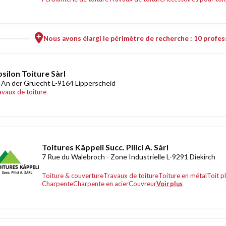
Nous avons élargi le périmètre de recherche : 10 profess
silon Toiture Sàrl
 An der Gruecht L-9164 Lipperscheid
avaux de toiture
Toitures Käppeli Succ. Pilici A. Sàrl
7 Rue du Walebroch - Zone Industrielle L-9291 Diekirch
Toiture & couverture
Travaux de toiture
Toiture en métal
Toit p
Charpente
Charpente en acier
Couvreur
Voir plus