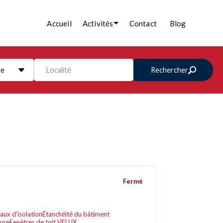
Accueil
Activités
Contact
Blog
re
Localité
Rechercher
Fermé
aux d'isolation
Étanchéité du bâtiment
ture
Fenêtres de toit VELUX