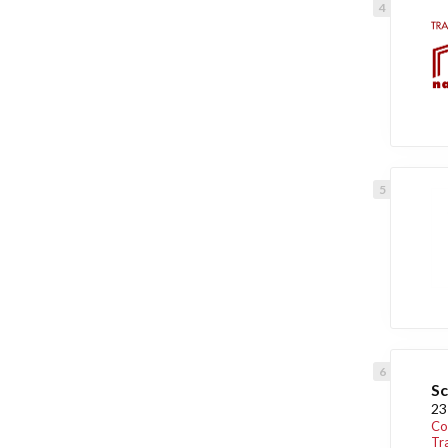
Sc
23
Co
Tr