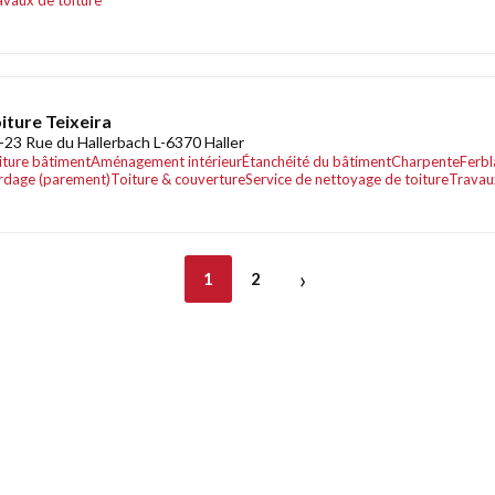
avaux de toiture
iture Teixeira
-23 Rue du Hallerbach L-6370 Haller
iture bâtiment
Aménagement intérieur
Étanchéité du bâtiment
Charpente
Ferbl
rdage (parement)
Toiture & couverture
Service de nettoyage de toiture
Travau
›
1
2
nt