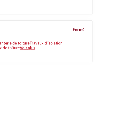
Fermé
anterie de toiture
Travaux d'isolation
x de toiture
Voir plus
Liens utiles
Contact
Mentions légales