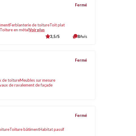
Fermé
timent
Ferblanterie de toiture
Toit plat
Toiture en métal
Voir plus
3,5/5
8
Avis
Fermé
 de toiture
Meubles sur mesure
vaux de ravalement de façade
Fermé
oiture
Toiture bâtiment
Habitat passif