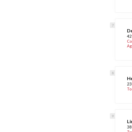
De
42
Co
Ag
H
23
To
Li
38