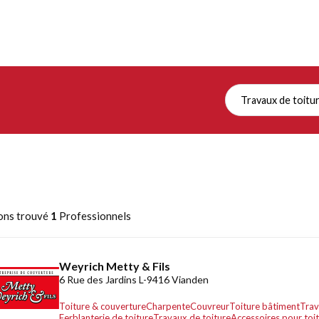
Travaux de toitu
ons trouvé
1
Professionnels
Weyrich Metty & Fils
6 Rue des Jardins L-9416 Vianden
Toiture & couverture
Charpente
Couvreur
Toiture bâtiment
Trav
Ferblanterie de toiture
Travaux de toiture
Accessoires pour toi