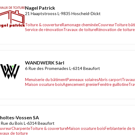
Nagel Patrick
21 Haaptstrooss L-9835 Hoscheid-Dickt
Toiture & couverture
Ramonage cheminée
Couvreur
Toiture bâ
Service de rénovation
Travaux de toiture
Rénovation de toiture
WANDWERK Sàrl
6 Rue des Promenades L-6314 Beaufort
Menuiserie du bâtiment
Panneaux solaires
Abris carport
Travaux
Maison ossature bois
Agencement grenier
Fenêtre guillotine
Tra
holtes-Vossen SA
 Rue du Bois L-6314 Beaufort
uvreur
Charpente
Toiture & couverture
Maison ossature bois
Ferblanterie de t
avaux de toiture