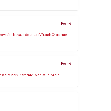
Fermé
énovation
Travaux de toiture
Véranda
Charpente
Fermé
ssature bois
Charpente
Toit plat
Couvreur