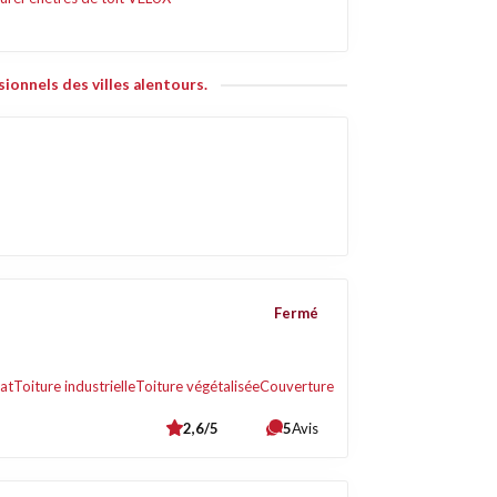
ionnels des villes alentours.
Fermé
lat
Toiture industrielle
Toiture végétalisée
Couverture
2,6/5
5
Avis