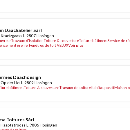
n Daachatelier Sàrl
 Kraeizgaass L-9807 Hosingen
uvreur
Travaux d'isolation
Toiture & couverture
Toiture bâtiment
Service de r
encement grenier
Fenêtres de toit VELUX
Voir plus
ermes Daachdesign
 Op der Hei L-9809 Hosingen
iture bâtiment
Toiture & couverture
Travaux de toiture
Habitat passif
Maison o
ma Toitures Sàrl
 Haaptstrooss L-9806 Hosingen