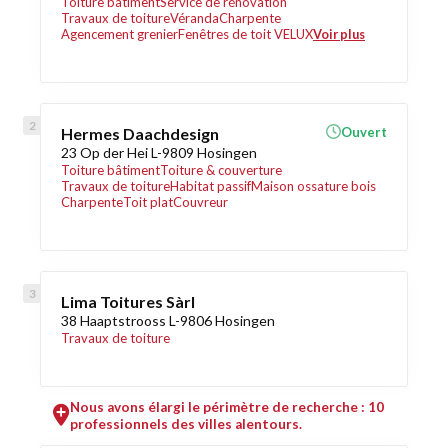
Toiture bâtiment
Service de rénovation
Travaux de toiture
Véranda
Charpente
Agencement grenier
Fenêtres de toit VELUX
Voir plus
Hermes Daachdesign
Ouvert
23 Op der Hei L-9809 Hosingen
Toiture bâtiment
Toiture & couverture
Travaux de toiture
Habitat passif
Maison ossature bois
Charpente
Toit plat
Couvreur
Lima Toitures Sàrl
38 Haaptstrooss L-9806 Hosingen
Travaux de toiture
Nous avons élargi le périmètre de recherche : 10
professionnels des villes alentours.