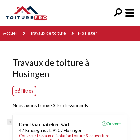
Accueil
Travaux de toiture
Hosingen
Travaux de toiture à
Hosingen
Filtres
Nous avons trouvé
3
Professionnels
Den Daachatelier Sàrl
Ouvert
42 Kraeizgaass L-9807 Hosingen
Couvreur
Travaux d'isolation
Toiture & couverture