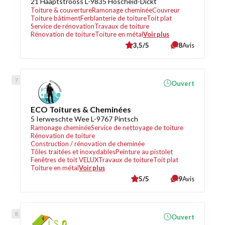
21 Haaptstrooss L-9835 Hoscheid-Dickt
Toiture & couverture
Ramonage cheminée
Couvreur
Toiture bâtiment
Ferblanterie de toiture
Toit plat
Service de rénovation
Travaux de toiture
Rénovation de toiture
Toiture en métal
Voir plus
3,5/5
8
Avis
Ouvert
ECO Toitures & Cheminées
5 Ierweschte Wee L-9767 Pintsch
Ramonage cheminée
Service de nettoyage de toiture
Rénovation de toiture
Construction / rénovation de cheminée
Tôles traitées et inoxydables
Peinture au pistolet
Fenêtres de toit VELUX
Travaux de toiture
Toit plat
Toiture en métal
Voir plus
5/5
9
Avis
Ouvert