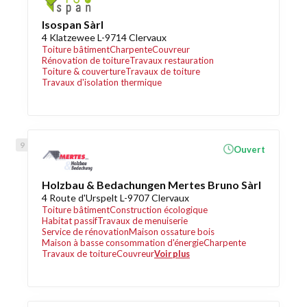
Isospan Sàrl
4 Klatzewee L-9714 Clervaux
Toiture bâtiment
Charpente
Couvreur
Rénovation de toiture
Travaux restauration
Toiture & couverture
Travaux de toiture
Travaux d'isolation thermique
Ouvert
Holzbau & Bedachungen Mertes Bruno Sàrl
4 Route d'Urspelt L-9707 Clervaux
Toiture bâtiment
Construction écologique
Habitat passif
Travaux de menuiserie
Service de rénovation
Maison ossature bois
Maison à basse consommation d'énergie
Charpente
Travaux de toiture
Couvreur
Voir plus