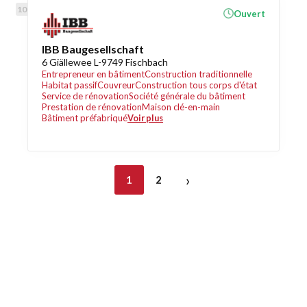
Ouvert
IBB Baugesellschaft
6 Giällewee L-9749 Fischbach
Entrepreneur en bâtiment
Construction traditionnelle
Habitat passif
Couvreur
Construction tous corps d'état
Service de rénovation
Société générale du bâtiment
Prestation de rénovation
Maison clé-en-main
Bâtiment préfabriqué
Voir plus
›
1
2
Découvrez également
Maison.lu
Habiter.lu