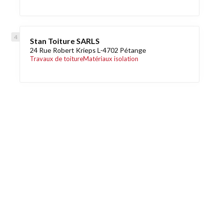
Stan Toiture SARLS
24 Rue Robert Krieps L-4702 Pétange
Travaux de toiture
Matériaux isolation
Découvrez également
Maison.lu
Habiter.lu
Liens utiles
Contact
Mentions légales