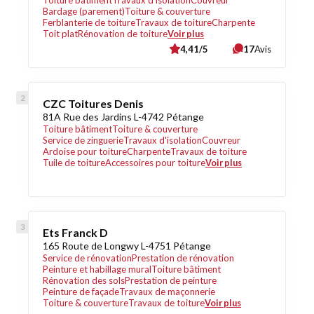
Toiture bâtiment
Travaux d'isolation
Couvreur
Bardage (parement)
Toiture & couverture
Ferblanterie de toiture
Travaux de toiture
Charpente
Toit plat
Rénovation de toiture
Voir plus
4,41/5
17
Avis
CZC Toitures Denis
81A Rue des Jardins L-4742 Pétange
Toiture bâtiment
Toiture & couverture
Service de zinguerie
Travaux d'isolation
Couvreur
Ardoise pour toiture
Charpente
Travaux de toiture
Tuile de toiture
Accessoires pour toiture
Voir plus
Ets Franck D
165 Route de Longwy L-4751 Pétange
Service de rénovation
Prestation de rénovation
Peinture et habillage mural
Toiture bâtiment
Rénovation des sols
Prestation de peinture
Peinture de façade
Travaux de maçonnerie
Toiture & couverture
Travaux de toiture
Voir plus