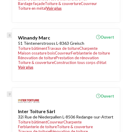
Bardage façade
Toiture & couverture
Couvreur
Toiture en métal
Voir plus
Winandy Marc
Ouvert
51 Tëntenerstrooss L-8363 Greisch
Toiture bâtiment
Travaux de toiture
Charpente
Maison ossature bois
Couvreur
Ferblanterie de toiture
Rénovation de toiture
Prestation de rénovation
Toiture & couverture
Construction tous corps d'état
Voir plus
Ouvert
Inter Toiture Sàrl
32i Rue de Niederpallen L-8506 Redange-sur-Attert
Toiture bâtiment
Couvreur
Charpente
Ferblanterie de toiture
Toiture & couverture
Travaux de toiture
Rénovation de toiture