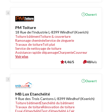
Ouvert
PM Toiture
18 Rue de l'Industrie L-8399 Windhof (Koerich)
Toiture bâtiment
Toiture & couverture
Ramonage cheminée
Service de zinguerie
Travaux de toiture
Toit plat
Service de nettoyage de toiture
Assistance rapide dépannage
Charpente
Couvreur
Voir plus
4,46/5
48
Avis
Ouvert
MB Lux Etanchéité
9 Rue des Trois Cantons L-8399 Windhof (Koerich)
Toiture bâtiment
Étanchéité du bâtiment
Travaux de toiture
Rénovation de toiture
Essai d’étanchéité
Test d’étanchéité à l’air