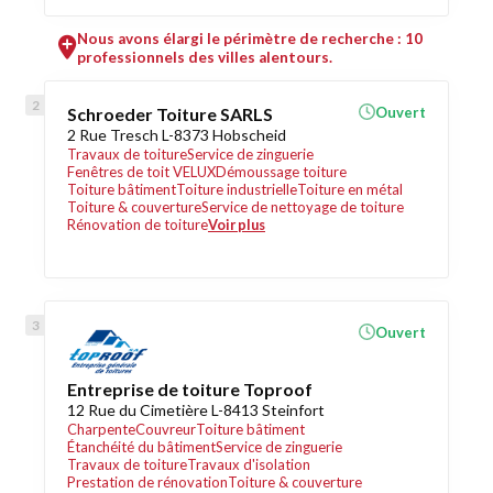
Nous avons élargi le périmètre de recherche : 10
professionnels des villes alentours.
Schroeder Toiture SARLS
Ouvert
2 Rue Tresch L-8373 Hobscheid
Travaux de toiture
Service de zinguerie
Fenêtres de toit VELUX
Démoussage toiture
Toiture bâtiment
Toiture industrielle
Toiture en métal
Toiture & couverture
Service de nettoyage de toiture
Rénovation de toiture
Voir plus
Ouvert
Entreprise de toiture Toproof
12 Rue du Cimetière L-8413 Steinfort
Charpente
Couvreur
Toiture bâtiment
Étanchéité du bâtiment
Service de zinguerie
Travaux de toiture
Travaux d'isolation
Prestation de rénovation
Toiture & couverture