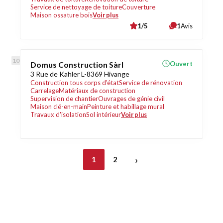
Service de nettoyage de toiture
Couverture
Maison ossature bois
Voir plus
1/5
1
Avis
Domus Construction Sàrl
Ouvert
3 Rue de Kahler L-8369 Hivange
Construction tous corps d'état
Service de rénovation
Carrelage
Matériaux de construction
Supervision de chantier
Ouvrages de génie civil
Maison clé-en-main
Peinture et habillage mural
Travaux d'isolation
Sol intérieur
Voir plus
›
1
2
Découvrez également