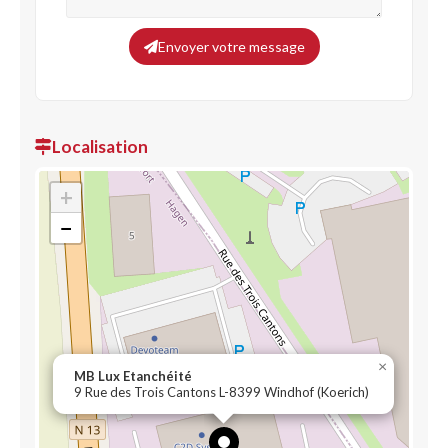
Envoyer votre message
Localisation
+
−
×
MB Lux Etanchéité
9 Rue des Trois Cantons L-8399 Windhof (Koerich)