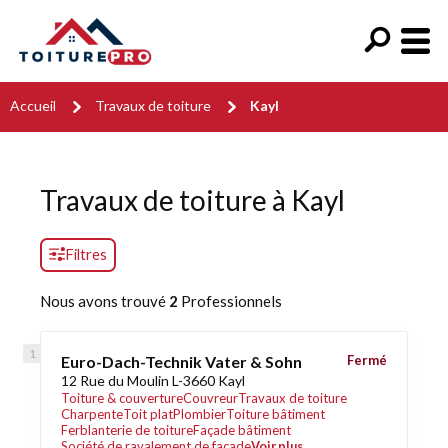
Accueil
Travaux de toiture
Kayl
Travaux de toiture à Kayl
Filtres
Nous avons trouvé
2
Professionnels
Euro-Dach-Technik Vater & Sohn
Fermé
12 Rue du Moulin L-3660 Kayl
Toiture & couverture
Couvreur
Travaux de toiture
Charpente
Toit plat
Plombier
Toiture bâtiment
Ferblanterie de toiture
Façade bâtiment
Société de ravalement de façade
Voir plus