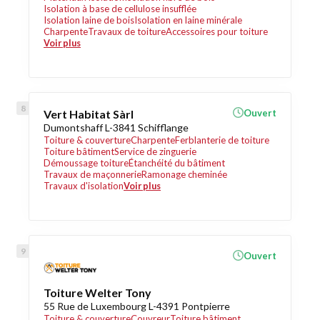
Isolation à base de cellulose insufflée
Isolation laine de bois
Isolation en laine minérale
Charpente
Travaux de toiture
Accessoires pour toiture
Voir plus
Vert Habitat Sàrl
Ouvert
Dumontshaff L-3841 Schifflange
Toiture & couverture
Charpente
Ferblanterie de toiture
Toiture bâtiment
Service de zinguerie
Démoussage toiture
Étanchéité du bâtiment
Travaux de maçonnerie
Ramonage cheminée
Travaux d'isolation
Voir plus
Ouvert
Toiture Welter Tony
55 Rue de Luxembourg L-4391 Pontpierre
Toiture & couverture
Couvreur
Toiture bâtiment