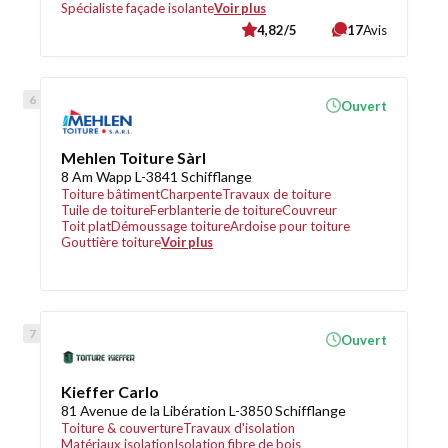
Spécialiste façade isolante
Voir plus
4,82/5
17
Avis
Ouvert
Mehlen Toiture Sàrl
8 Am Wapp L-3841 Schifflange
Toiture bâtiment
Charpente
Travaux de toiture
Tuile de toiture
Ferblanterie de toiture
Couvreur
Toit plat
Démoussage toiture
Ardoise pour toiture
Gouttière toiture
Voir plus
Ouvert
Kieffer Carlo
81 Avenue de la Libération L-3850 Schifflange
Toiture & couverture
Travaux d'isolation
Matériaux isolation
Isolation fibre de bois