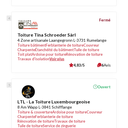
Fermé
Toiture Tina Schroeder Sàrl
4 Zone artisanale Laangegronn L-3731 Rumelange
Toiture bâtiment
Ferblanterie de toiture
Couvreur
Charpente
Étanchéité du bâtiment
Tuile de toiture
Toit plat
Ardoise pour toiture
Rénovation de toiture
Travaux d'isolation
Voir plus
4,83/5
6
Avis
Ouvert
LTL - La Toiture Luxembourgeoise
8 Am Wapp L-3841 Schifflange
Toiture & couverture
Ardoise pour toiture
Couvreur
Charpente
Ferblanterie de toiture
Rénovation de toiture
Travaux de toiture
Tuile de toiture
Service de zinguerie