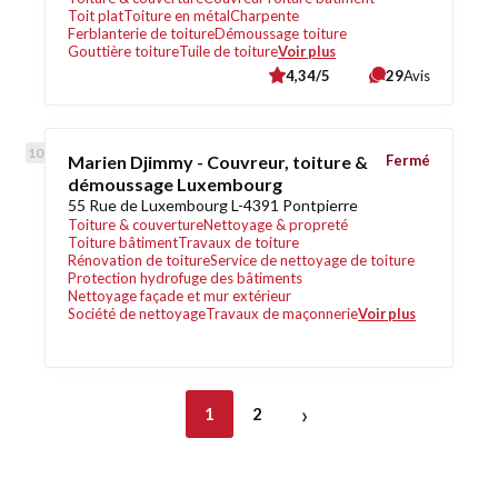
Toit plat
Toiture en métal
Charpente
Ferblanterie de toiture
Démoussage toiture
Gouttière toiture
Tuile de toiture
Voir plus
4,34/5
29
Avis
Marien Djimmy - Couvreur, toiture &
Fermé
démoussage Luxembourg
55 Rue de Luxembourg L-4391 Pontpierre
Toiture & couverture
Nettoyage & propreté
Toiture bâtiment
Travaux de toiture
Rénovation de toiture
Service de nettoyage de toiture
Protection hydrofuge des bâtiments
Nettoyage façade et mur extérieur
Société de nettoyage
Travaux de maçonnerie
Voir plus
›
1
2