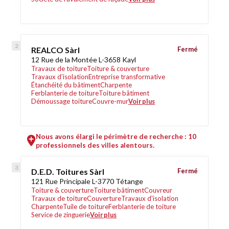
REALCO Sàrl
Fermé
12 Rue de la Montée L-3658 Kayl
Travaux de toiture
Toiture & couverture
Travaux d'isolation
Entreprise transformative
Étanchéité du bâtiment
Charpente
Ferblanterie de toiture
Toiture bâtiment
Démoussage toiture
Couvre-mur
Voir plus
Nous avons élargi le périmètre de recherche : 10
professionnels des villes alentours.
D.E.D. Toitures Sàrl
Fermé
121 Rue Principale L-3770 Tétange
Toiture & couverture
Toiture bâtiment
Couvreur
Travaux de toiture
Couverture
Travaux d'isolation
Charpente
Tuile de toiture
Ferblanterie de toiture
Service de zinguerie
Voir plus