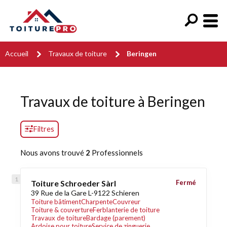
Accueil
Travaux de toiture
Beringen
Travaux de toiture à Beringen
Filtres
Nous avons trouvé
2
Professionnels
Toiture Schroeder Sàrl
Fermé
39 Rue de la Gare L-9122 Schieren
Toiture bâtiment
Charpente
Couvreur
Toiture & couverture
Ferblanterie de toiture
Travaux de toiture
Bardage (parement)
Ardoise pour toiture
Service de zinguerie