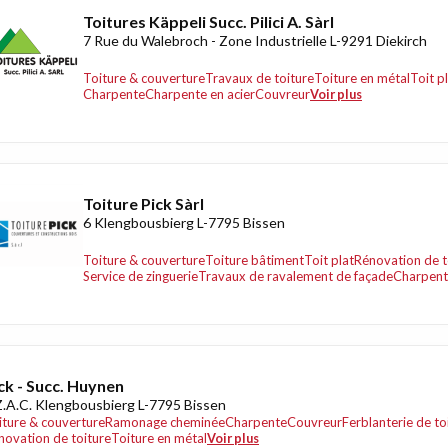
Toitures Käppeli Succ. Pilici A. Sàrl
7 Rue du Walebroch - Zone Industrielle L-9291 Diekirch
Toiture & couverture
Travaux de toiture
Toiture en métal
Toit p
Charpente
Charpente en acier
Couvreur
Voir plus
Toiture Pick Sàrl
6 Klengbousbierg L-7795 Bissen
Toiture & couverture
Toiture bâtiment
Toit plat
Rénovation de t
Service de zinguerie
Travaux de ravalement de façade
Charpen
ck - Succ. Huynen
Z.A.C. Klengbousbierg L-7795 Bissen
iture & couverture
Ramonage cheminée
Charpente
Couvreur
Ferblanterie de to
novation de toiture
Toiture en métal
Voir plus