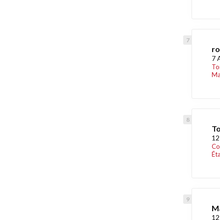
ro
7 
To
Ma
To
12
Co
Ét
Ma
12