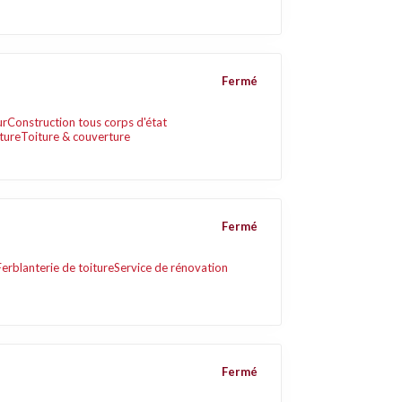
Fermé
ur
Construction tous corps d'état
ture
Toiture & couverture
Fermé
Ferblanterie de toiture
Service de rénovation
Fermé