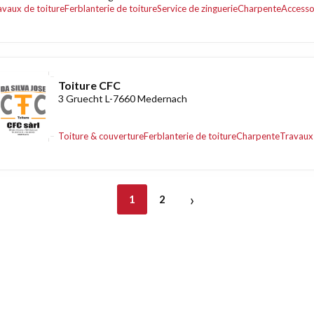
avaux de toiture
Ferblanterie de toiture
Service de zinguerie
Charpente
Accesso
Toiture CFC
3 Gruecht L-7660 Medernach
Toiture & couverture
Ferblanterie de toiture
Charpente
Travaux 
›
1
2
nt