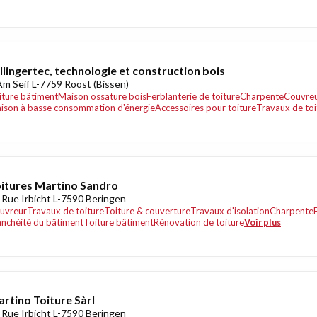
llingertec, technologie et construction bois
Am Seif L-7759 Roost (Bissen)
iture bâtiment
Maison ossature bois
Ferblanterie de toiture
Charpente
Couvre
ison à basse consommation d'énergie
Accessoires pour toiture
Travaux de toi
itures Martino Sandro
 Rue Irbicht L-7590 Beringen
uvreur
Travaux de toiture
Toiture & couverture
Travaux d'isolation
Charpente
anchéité du bâtiment
Toiture bâtiment
Rénovation de toiture
Voir plus
rtino Toiture Sàrl
 Rue Irbicht L-7590 Beringen