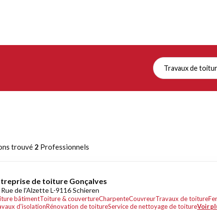
Travaux de toitu
ons trouvé
2
Professionnels
treprise de toiture Gonçalves
 Rue de l'Alzette L-9116 Schieren
iture bâtiment
Toiture & couverture
Charpente
Couvreur
Travaux de toiture
Fer
avaux d'isolation
Rénovation de toiture
Service de nettoyage de toiture
Voir pl