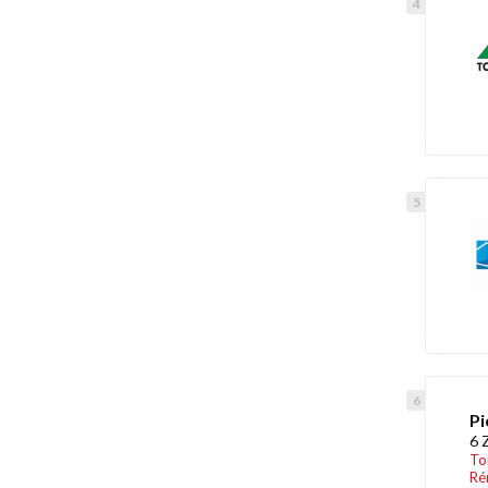
Pi
6 
To
Ré