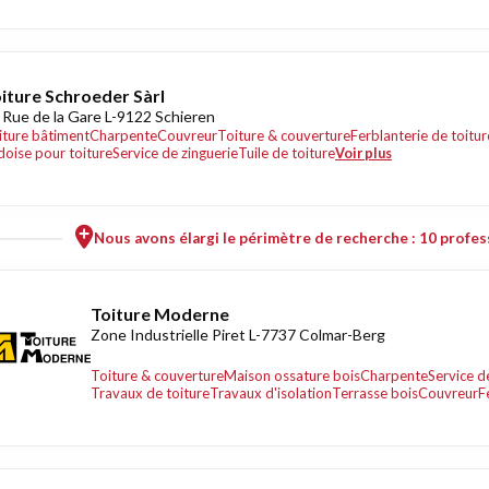
iture Schroeder Sàrl
 Rue de la Gare L-9122 Schieren
iture bâtiment
Charpente
Couvreur
Toiture & couverture
Ferblanterie de toitur
doise pour toiture
Service de zinguerie
Tuile de toiture
Voir plus
Nous avons élargi le périmètre de recherche : 10 profess
Toiture Moderne
Zone Industrielle Piret L-7737 Colmar-Berg
Toiture & couverture
Maison ossature bois
Charpente
Service d
Travaux de toiture
Travaux d'isolation
Terrasse bois
Couvreur
F