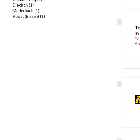
Diekirch (1)
Medernach (1)
Roost (Bissen) (1)
To
39
To
Ar