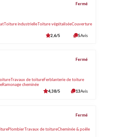
Fermé
lat
Toiture industrielle
Toiture végétalisée
Couverture
2,6/5
5
Avis
Fermé
oiture
Travaux de toiture
Ferblanterie de toiture
te
Ramonage cheminée
4,38/5
13
Avis
Fermé
iture
Plombier
Travaux de toiture
Cheminée & poêle