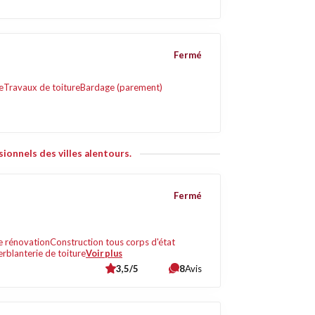
Fermé
e
Travaux de toiture
Bardage (parement)
ionnels des villes alentours.
Fermé
e rénovation
Construction tous corps d'état
erblanterie de toiture
Voir plus
3,5/5
8
Avis