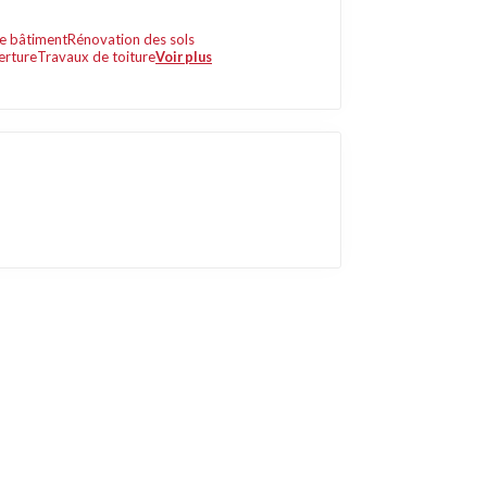
re bâtiment
Rénovation des sols
erture
Travaux de toiture
Voir plus
Liens utiles
Contact