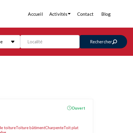
Accueil
Activités
Contact
Blog
re
Localité
Rechercher
Ouvert
de toiture
Toiture bâtiment
Charpente
Toit plat
plus