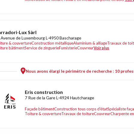
rradori-Lux Sàrl
 Avenue de Luxembourg L-4950 Bascharage
iture & couverture
Construction métallique
Aluminium & alliage
Travaux de toi
iture bâtiment
Service de zinguerie
Fumisterie
Couvreur
Voir plus
Nous avons élargi le périmètre de recherche : 10 profess
Eris construction
7 Rue de la Gare L-4924 Hautcharage
Façade bâtiment
Construction tous corps d'état
Spécialiste faç
Toiture & couverture
Travaux de toiture
Couvreur
Charpente en