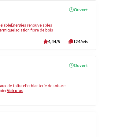
Ouvert
elable
Energies renouvelables
hermique
Isolation fibre de bois
4,44/5
124
Avis
Ouvert
aux de toiture
Ferblanterie de toiture
bier
Voir plus