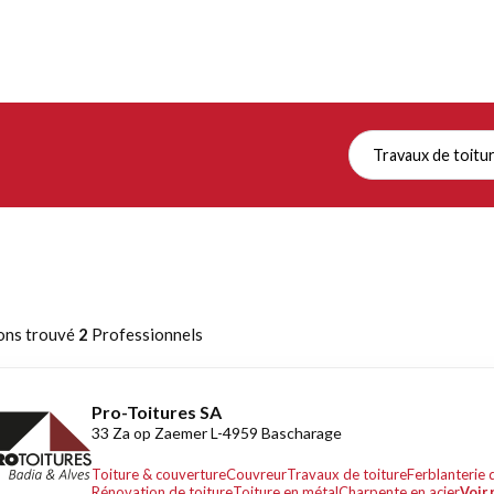
Travaux de toitu
ons trouvé
2
Professionnels
Pro-Toitures SA
33 Za op Zaemer L-4959 Bascharage
Toiture & couverture
Couvreur
Travaux de toiture
Ferblanterie 
Rénovation de toiture
Toiture en métal
Charpente en acier
Voir 