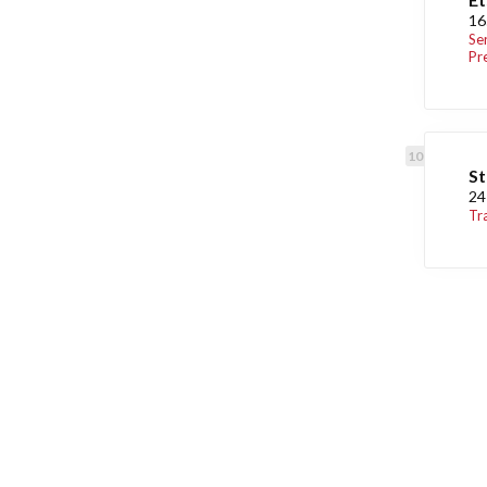
16
Se
Pr
St
24
Tr
Découvrez égaleme
Maison.lu