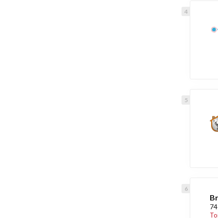
Br
74
To