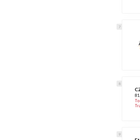
CZ
81
To
Tr
Et