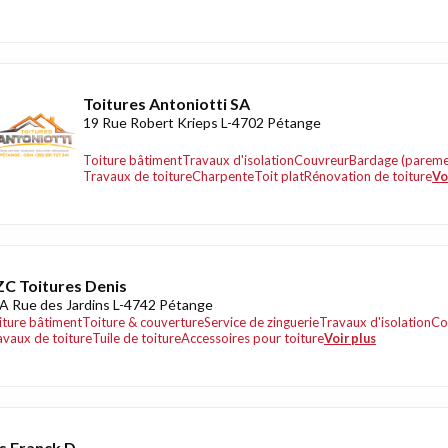
Toitures Antoniotti SA
19 Rue Robert Krieps L-4702 Pétange
Toiture bâtiment
Travaux d'isolation
Couvreur
Bardage (pareme
Travaux de toiture
Charpente
Toit plat
Rénovation de toiture
Vo
C Toitures Denis
A Rue des Jardins L-4742 Pétange
iture bâtiment
Toiture & couverture
Service de zinguerie
Travaux d'isolation
Co
avaux de toiture
Tuile de toiture
Accessoires pour toiture
Voir plus
s Franck D