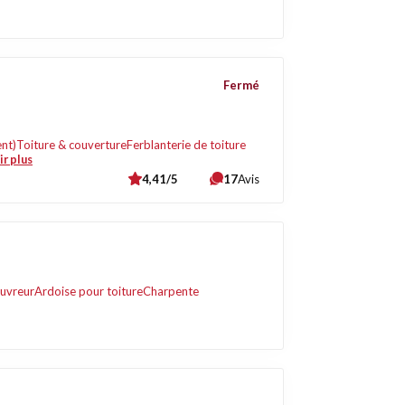
Fermé
nt)
Toiture & couverture
Ferblanterie de toiture
ir plus
4,41/5
17
Avis
uvreur
Ardoise pour toiture
Charpente