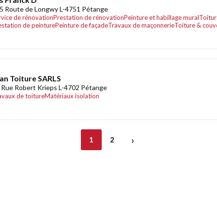
5 Route de Longwy L-4751 Pétange
rvice de rénovation
Prestation de rénovation
Peinture et habillage mural
Toitu
estation de peinture
Peinture de façade
Travaux de maçonnerie
Toiture & couv
an Toiture SARLS
 Rue Robert Krieps L-4702 Pétange
avaux de toiture
Matériaux isolation
›
1
2
nt