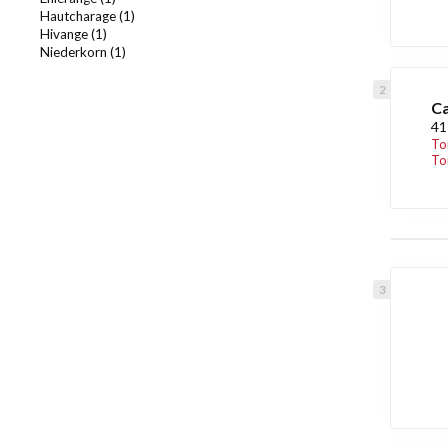
Hautcharage (1)
Hivange (1)
Niederkorn (1)
Ca
41
To
To