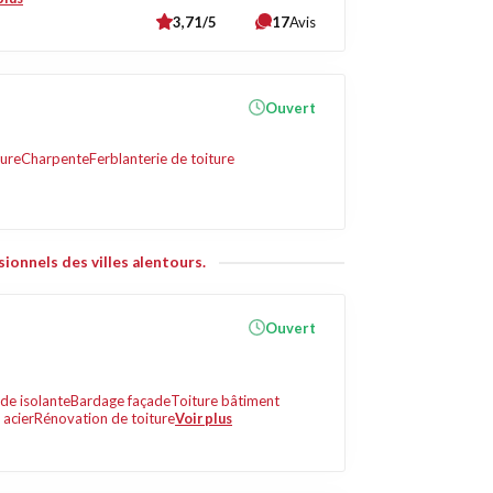
3,71/5
17
Avis
Ouvert
ture
Charpente
Ferblanterie de toiture
ionnels des villes alentours.
Ouvert
ade isolante
Bardage façade
Toiture bâtiment
 acier
Rénovation de toiture
Voir plus