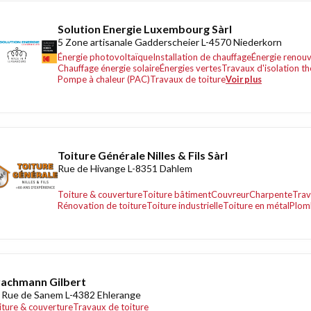
Solution Energie Luxembourg Sàrl
5 Zone artisanale Gadderscheier L-4570 Niederkorn
Énergie photovoltaïque
Installation de chauffage
Énergie renouv
Chauffage énergie solaire
Énergies vertes
Travaux d'isolation t
Pompe à chaleur (PAC)
Travaux de toiture
Voir plus
Toiture Générale Nilles & Fils Sàrl
Rue de Hivange L-8351 Dahlem
Toiture & couverture
Toiture bâtiment
Couvreur
Charpente
Trav
Rénovation de toiture
Toiture industrielle
Toiture en métal
Plom
achmann Gilbert
 Rue de Sanem L-4382 Ehlerange
iture & couverture
Travaux de toiture