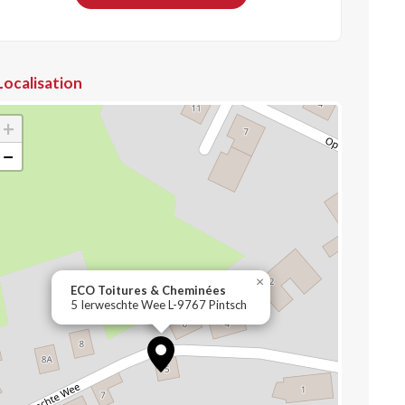
Localisation
+
−
×
ECO Toitures & Cheminées
5 Ierweschte Wee L-9767 Pintsch