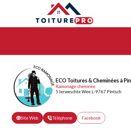
ECO Toitures & Cheminées à Pi
Ramonage cheminée
5 Ierweschte Wee L-9767 Pintsch
Site Web
Téléphone
Facebook