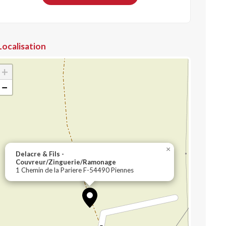
Localisation
+
−
×
Delacre & Fils -
Couvreur/Zinguerie/Ramonage
1 Chemin de la Pariere F-54490 Piennes