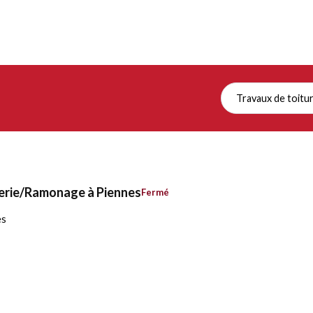
Travaux de toitu
uerie/Ramonage à Piennes
Fermé
es