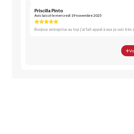
Priscilla Pinto
Avis laissé le mercredi 19 novembre 2025
Bonjour entreprise au top j'ai fait appel à eux je suis tr
Vo
Découvrez égaleme
Maison.lu
Habiter.lu