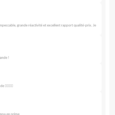
impeccable, grande réactivité et excellent rapport qualité-prix. Je
mande !
e 👍🏻👍🏻
sympa en prime