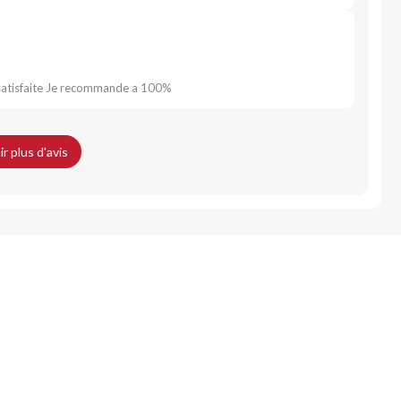
ès satisfaite Je recommande a 100%
ir plus d'avis
nt