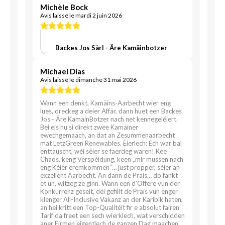
Michèle Bock
Avis laissé le mardi 2 juin 2026
Backes Jos Sàrl - Äre Kamäinbotzer
Michael Dias
Avis laissé le dimanche 31 mai 2026
Wann een denkt, Kamäins-Aarbecht wier eng
lues, dreckeg a deier Affär, dann huet een Backes
Jos - Äre KamäinBotzer nach net kennegeléiert.
Bei eis hu si direkt zwee Kamäiner
ewechgemaach, an dat an Zesummenaarbecht
mat LetzGreen Renewables. Éierlech: Ech war bal
enttäuscht, wéi séier se fäerdeg waren! Kee
Chaos, keng Verspéidung, keen „mir mussen nach
eng Kéier erëmkommen“… just propper, séier an
exzellent Aarbecht. An dann de Präis… do fänkt
et un, witzeg ze ginn. Wann een d'Offere vun der
Konkurrenz geseit, déi gefillt de Präis vun enger
klenger All-Inclusive Vakanz an der Karibik haten,
an hei kritt een Top-Qualitéit fir e absolut fairen
Tarif da freet een sech wierklech, wat verschidden
aner Firmen eigentlech de ganzen Dag maachen,