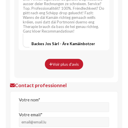
ausser deier Rechnungen ze schreiwen. Service?
Top. Professionalitéit? 100%. Frëndlechkeet? Do
gëtt nach eng Schëpp drop geluecht! Fazit:
Wanns de däi Kamäin richteg gemaach wëlls
kréien, ouni datt däi Portmonni duerno eng
Therapie brauch da bass de hei genau richteg.
Ganz kloer Recommandatioun!
Backes Jos Sàrl - Äre Kamäinbotzer
Voir plus d'avis
Contact professionnel
Votre nom*
Votre email*