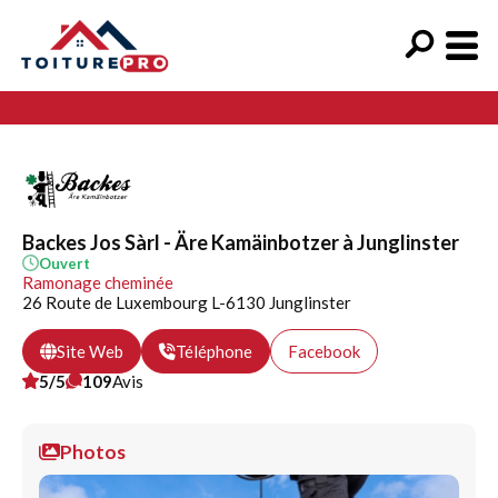
Backes Jos Sàrl - Äre Kamäinbotzer à Junglinster
Ouvert
Ramonage cheminée
26 Route de Luxembourg L-6130 Junglinster
Site Web
Téléphone
Facebook
5/5
109
Avis
Photos