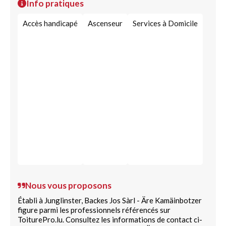
Info pratiques
Equipement de climatisation / humidification /
purification d'air
Accès handicapé
Ascenseur
Services à Domicile
Matériel de nettoyage industriel
Nettoyage immeuble
Nous vous proposons
Établi à Junglinster, Backes Jos Sàrl - Äre Kamäinbotzer
figure parmi les professionnels référencés sur
ToiturePro.lu. Consultez les informations de contact ci-