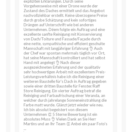
expliziten Erklärungen. Durch seine
Vorgehensweise mit einer Drone wurde der
Zustand des Daches ermittelt und das Angebot
nachvollziehbar erstellt. Keine überzogene Preise
durch grobe Schätzung und kein sofortiges
Drängen auf Unterschrift wie bei anderen
Unternehmen. Déem folgte ein Auftrag und eine
exzellente sanfte Reinigung mit Konservierung
von Dach/Toiture und Fassade/Façade durch
eine nette, sympathische und effizient geschulte
Mannschaft mit langjähriger Erfahrung 👌 Auch
der Chef war spontan mehrmals täglich vor Ort,
hat seine Mannschaft kontrolliert und hat selbst
Hand mit angelegt 👌 Nach dieser
ausgezeichneten Erfahrung und der qualitativ
sehr hochwertigen Arbeit mit exzellentem Preis-
Leistungsverhältnis habe ich die Reinigung einer
weiteren Baustelle für's Dach in Auftrag gegeben
sowie einer dritten Baustelle für Fenster/Raff
Store Reinigung. Ein vierter Auftrag betraf die
Reiniging und Farbaufrischung einer Veranda, an
welcher durch jahrelange Sonneneinstrahlung die
Farbe matt wurde. Glänzt jetzt wieder wie neu.
Ich bin absolut begeistert von diesem
Unternehmen 👏 5 Sterne Bewertung ist ein
absolutes Muss 👌 Vielen Dank an Sie Herr
Martins und an Ihr Team 👏 Anbei ein paar Foto's
...