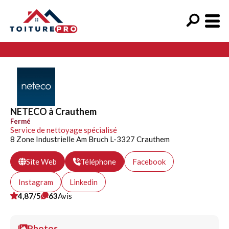
NETECO à Crauthem
Fermé
Service de nettoyage spécialisé
8 Zone Industrielle Am Bruch L-3327 Crauthem
Site Web
Téléphone
Facebook
Instagram
Linkedin
4,87/5
63
Avis
Photos