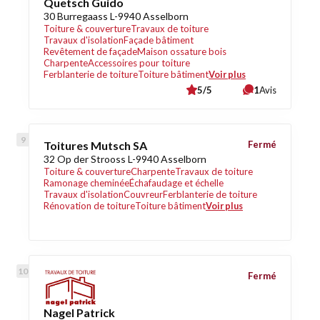
Quetsch Guido
30 Burregaass L-9940 Asselborn
Toiture & couverture
Travaux de toiture
Travaux d'isolation
Façade bâtiment
Revêtement de façade
Maison ossature bois
Charpente
Accessoires pour toiture
Ferblanterie de toiture
Toiture bâtiment
Voir plus
5/5
1
Avis
Toitures Mutsch SA
Fermé
32 Op der Strooss L-9940 Asselborn
Toiture & couverture
Charpente
Travaux de toiture
Ramonage cheminée
Échafaudage et échelle
Travaux d'isolation
Couvreur
Ferblanterie de toiture
Rénovation de toiture
Toiture bâtiment
Voir plus
Fermé
Nagel Patrick