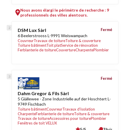
Nous avons élargi le périmètre de recherche : 9
professionnels des villes alentours.
DSM Lux Sàrl
Fermé
6 Beelerstrooss L-9991 Weiswampach
Couvreur
Travaux de toiture
Toiture & couverture
Toiture bâtiment
Toit plat
Service de rénovation
Ferblanterie de toiture
Couverture
Charpente
Plombier
Fermé
Dahm Gregor & Fils Sàrl
5 Giällewee - Zone Industrielle auf der Hoschtert L-
9749 Fischbach
Toiture bâtiment
Couvreur
Travaux d'isolation
Charpente
Ferblanterie de toiture
Toiture & couverture
Travaux de toiture
Accessoires pour toiture
Plombier
Fenêtres de toit VELUX
5/5
7
Avis