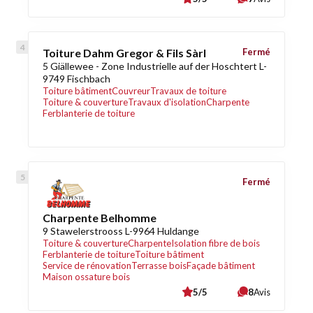
Toiture Dahm Gregor & Fils Sàrl
Fermé
5 Giällewee - Zone Industrielle auf der Hoschtert L-
9749 Fischbach
Toiture bâtiment
Couvreur
Travaux de toiture
Toiture & couverture
Travaux d'isolation
Charpente
Ferblanterie de toiture
Fermé
Charpente Belhomme
9 Stawelerstrooss L-9964 Huldange
Toiture & couverture
Charpente
Isolation fibre de bois
Ferblanterie de toiture
Toiture bâtiment
Service de rénovation
Terrasse bois
Façade bâtiment
Maison ossature bois
5/5
8
Avis