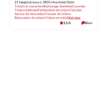
21 Haaptstrooss L-9835 Hoscheid-Dickt
Toiture & couverture
Ramonage cheminée
Couvreur
Toiture bâtiment
Ferblanterie de toiture
Toit plat
Service de rénovation
Travaux de toiture
Rénovation de toiture
Toiture en métal
Voir plus
3,5/5
8
Avis
Découvrez également
Maison.lu
Habiter.lu
Liens utiles
Contact
Mentions légales