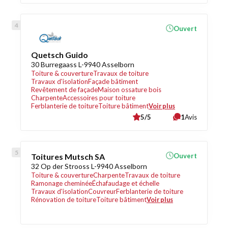
Ouvert
Quetsch Guido
30 Burregaass L-9940 Asselborn
Toiture & couverture
Travaux de toiture
Travaux d'isolation
Façade bâtiment
Revêtement de façade
Maison ossature bois
Charpente
Accessoires pour toiture
Ferblanterie de toiture
Toiture bâtiment
Voir plus
5/5
1
Avis
Toitures Mutsch SA
Ouvert
32 Op der Strooss L-9940 Asselborn
Toiture & couverture
Charpente
Travaux de toiture
Ramonage cheminée
Échafaudage et échelle
Travaux d'isolation
Couvreur
Ferblanterie de toiture
Rénovation de toiture
Toiture bâtiment
Voir plus