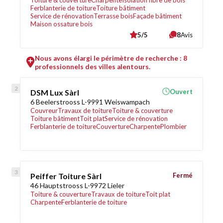
Toiture & couverture
Charpente
Isolation fibre de bois
Ferblanterie de toiture
Toiture bâtiment
Service de rénovation
Terrasse bois
Façade bâtiment
Maison ossature bois
5/5
8
Avis
Nous avons élargi le périmètre de recherche : 8
professionnels des villes alentours.
DSM Lux Sàrl
Ouvert
6 Beelerstrooss L-9991 Weiswampach
Couvreur
Travaux de toiture
Toiture & couverture
Toiture bâtiment
Toit plat
Service de rénovation
Ferblanterie de toiture
Couverture
Charpente
Plombier
Peiffer Toiture Sàrl
Fermé
46 Hauptstrooss L-9972 Lieler
Toiture & couverture
Travaux de toiture
Toit plat
Charpente
Ferblanterie de toiture