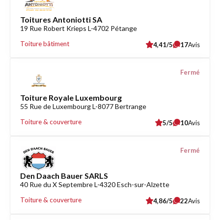
Toitures Antoniotti SA
19 Rue Robert Krieps L-4702 Pétange
Toiture bâtiment
4,41/5
17
Avis
Fermé
Toiture Royale Luxembourg
55 Rue de Luxembourg L-8077 Bertrange
Toiture & couverture
5/5
10
Avis
Fermé
Den Daach Bauer SARLS
40 Rue du X Septembre L-4320 Esch-sur-Alzette
Toiture & couverture
4,86/5
22
Avis