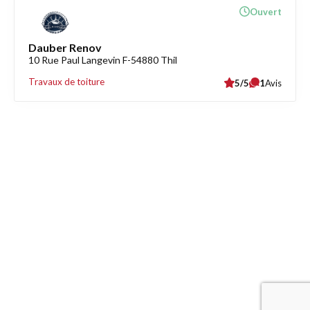
Ouvert
Dauber Renov
10 Rue Paul Langevin F-54880 Thil
Travaux de toiture
5/5
1
Avis
Découvrez également
Maison.lu
Habiter.lu
Liens utiles
Contact
Mentions légales