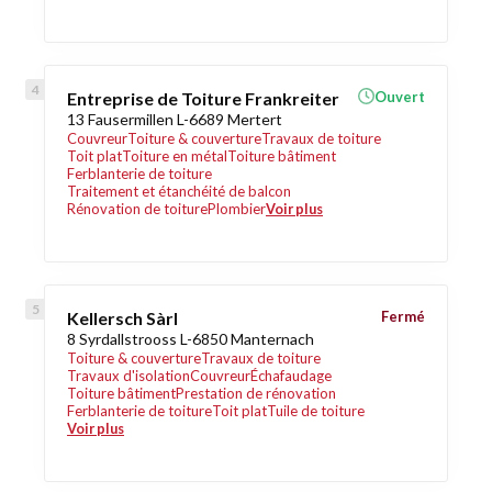
Entreprise de Toiture Frankreiter
Ouvert
13 Fausermillen L-6689 Mertert
Couvreur
Toiture & couverture
Travaux de toiture
Toit plat
Toiture en métal
Toiture bâtiment
Ferblanterie de toiture
Traitement et étanchéité de balcon
Rénovation de toiture
Plombier
Voir plus
Kellersch Sàrl
Fermé
8 Syrdallstrooss L-6850 Manternach
Toiture & couverture
Travaux de toiture
Travaux d'isolation
Couvreur
Échafaudage
Toiture bâtiment
Prestation de rénovation
Ferblanterie de toiture
Toit plat
Tuile de toiture
Voir plus