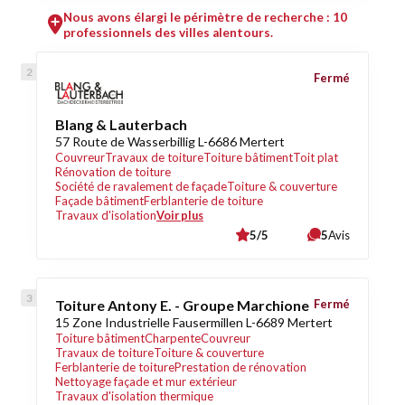
Nous avons élargi le périmètre de recherche : 10
professionnels des villes alentours.
Fermé
Blang & Lauterbach
57 Route de Wasserbillig L-6686 Mertert
Couvreur
Travaux de toiture
Toiture bâtiment
Toit plat
Rénovation de toiture
Société de ravalement de façade
Toiture & couverture
Façade bâtiment
Ferblanterie de toiture
Travaux d'isolation
Voir plus
5/5
5
Avis
Toiture Antony E. - Groupe Marchione
Fermé
15 Zone Industrielle Fausermillen L-6689 Mertert
Toiture bâtiment
Charpente
Couvreur
Travaux de toiture
Toiture & couverture
Ferblanterie de toiture
Prestation de rénovation
Nettoyage façade et mur extérieur
Travaux d'isolation thermique