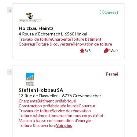
Ouvert
Holzbau Heintz
4 Route d'Echternach L-6560 Hinkel
Travaux de toiture
Charpente
Toiture bâtiment
Couvreur
Toiture & couverture
Rénovation de toiture
5/5
1
Avis
Fermé
Steffen Holzbau SA
13 Rue de Flaxweiler L-6776 Grevenmacher
Charpente
Bâtiment préfabriqué
Construction préfabriquée lourde
Couvreur
Travaux de toiture
Service de rénovation
Toiture bâtiment
Construction tous corps d'état
Maison à basse consommation d'énergie
Toiture & couverture
Voir plus