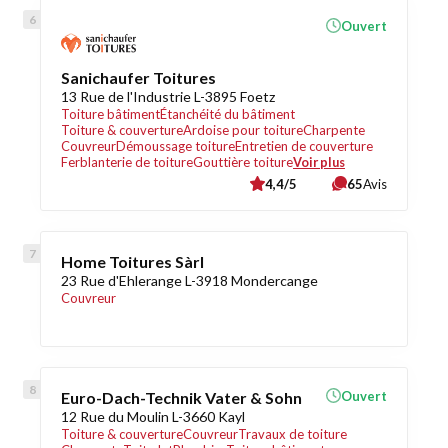
Ouvert
Sanichaufer Toitures
13 Rue de l'Industrie L-3895 Foetz
Toiture bâtiment
Étanchéité du bâtiment
Toiture & couverture
Ardoise pour toiture
Charpente
Couvreur
Démoussage toiture
Entretien de couverture
Ferblanterie de toiture
Gouttière toiture
Voir plus
4,4/5
65
Avis
Home Toitures Sàrl
23 Rue d'Ehlerange L-3918 Mondercange
Couvreur
Euro-Dach-Technik Vater & Sohn
Ouvert
12 Rue du Moulin L-3660 Kayl
Toiture & couverture
Couvreur
Travaux de toiture