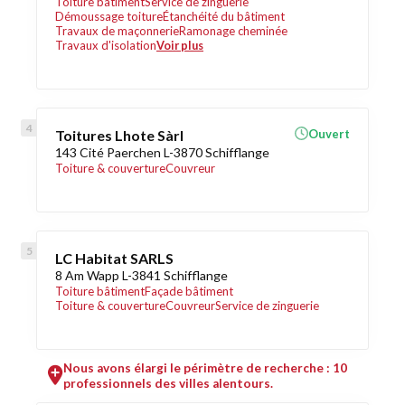
Toiture bâtiment
Service de zinguerie
Démoussage toiture
Étanchéité du bâtiment
Travaux de maçonnerie
Ramonage cheminée
Travaux d'isolation
Voir plus
Toitures Lhote Sàrl
Ouvert
143 Cité Paerchen L-3870 Schifflange
Toiture & couverture
Couvreur
LC Habitat SARLS
8 Am Wapp L-3841 Schifflange
Toiture bâtiment
Façade bâtiment
Toiture & couverture
Couvreur
Service de zinguerie
Nous avons élargi le périmètre de recherche : 10
professionnels des villes alentours.