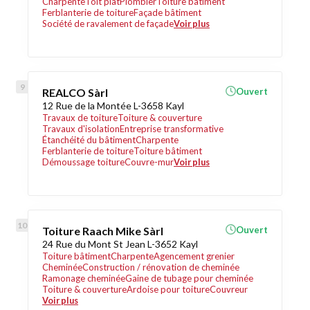
Charpente
Toit plat
Plombier
Toiture bâtiment
Ferblanterie de toiture
Façade bâtiment
Société de ravalement de façade
Voir plus
REALCO Sàrl
Ouvert
12 Rue de la Montée L-3658 Kayl
Travaux de toiture
Toiture & couverture
Travaux d'isolation
Entreprise transformative
Étanchéité du bâtiment
Charpente
Ferblanterie de toiture
Toiture bâtiment
Démoussage toiture
Couvre-mur
Voir plus
Toiture Raach Mike Sàrl
Ouvert
24 Rue du Mont St Jean L-3652 Kayl
Toiture bâtiment
Charpente
Agencement grenier
Cheminée
Construction / rénovation de cheminée
Ramonage cheminée
Gaine de tubage pour cheminée
Toiture & couverture
Ardoise pour toiture
Couvreur
Voir plus