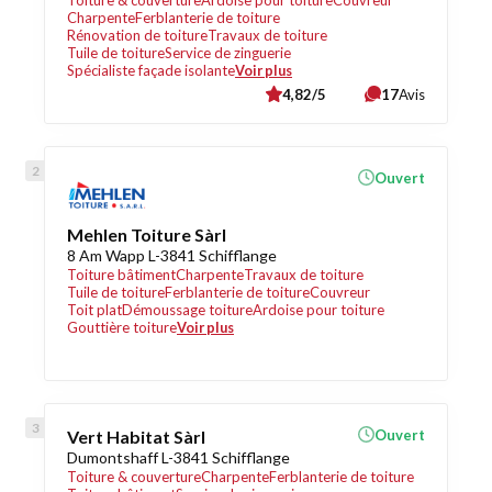
Toiture & couverture
Ardoise pour toiture
Couvreur
Charpente
Ferblanterie de toiture
Rénovation de toiture
Travaux de toiture
Tuile de toiture
Service de zinguerie
Spécialiste façade isolante
Voir plus
4,82/5
17
Avis
Ouvert
Mehlen Toiture Sàrl
8 Am Wapp L-3841 Schifflange
Toiture bâtiment
Charpente
Travaux de toiture
Tuile de toiture
Ferblanterie de toiture
Couvreur
Toit plat
Démoussage toiture
Ardoise pour toiture
Gouttière toiture
Voir plus
Vert Habitat Sàrl
Ouvert
Dumontshaff L-3841 Schifflange
Toiture & couverture
Charpente
Ferblanterie de toiture