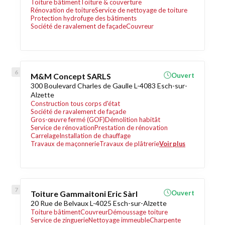
Toiture bâtiment
Toiture & couverture
Rénovation de toiture
Service de nettoyage de toiture
Protection hydrofuge des bâtiments
Société de ravalement de façade
Couvreur
M&M Concept SARLS
Ouvert
300 Boulevard Charles de Gaulle L-4083 Esch-sur-
Alzette
Construction tous corps d'état
Société de ravalement de façade
Gros-œuvre fermé (GOF)
Démolition habitât
Service de rénovation
Prestation de rénovation
Carrelage
Installation de chauffage
Travaux de maçonnerie
Travaux de plâtrerie
Voir plus
Toiture Gammaitoni Eric Sàrl
Ouvert
20 Rue de Belvaux L-4025 Esch-sur-Alzette
Toiture bâtiment
Couvreur
Démoussage toiture
Service de zinguerie
Nettoyage immeuble
Charpente