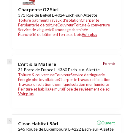
Charpente G2 Sàrl
371 Rue de Belval L-4024 Esch-sur-Alzette
Toiture bâtiment
Travaux d'isolation
Charpente
Ferblanterie de toiture
Couvreur
Toiture & couverture
Service de zinguerie
Ramonage cheminée
Étanchéité du bâtiment
Terrasse bois
Voir plus
L'Art & la Matière
Fermé
31 Porte de France L-4360 Esch-sur-Alzette
Toiture & couverture
Couvreur
Service de zinguerie
Énergie photovoltaïque
Charpente
Travaux d'isolation
Travaux d'isolation thermique
Isolation mur humidité
Peinture et habillage mural
Pose de revêtement de sol
Voir plus
Clean Habitat Sàrl
Ouvert
245 Route de Luxembourg L-4222 Esch-sur-Alzette