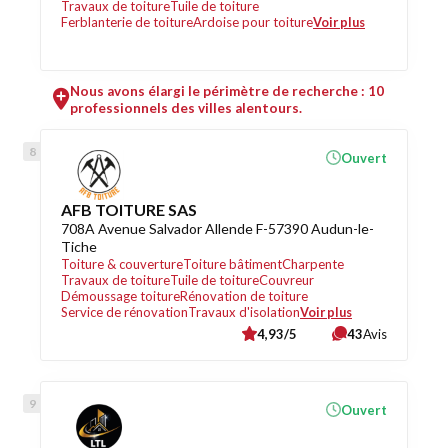
Travaux de toiture
Tuile de toiture
Ferblanterie de toiture
Ardoise pour toiture
Voir plus
Nous avons élargi le périmètre de recherche : 10
professionnels des villes alentours.
Ouvert
AFB TOITURE SAS
708A Avenue Salvador Allende F-57390 Audun-le-
Tiche
Toiture & couverture
Toiture bâtiment
Charpente
Travaux de toiture
Tuile de toiture
Couvreur
Démoussage toiture
Rénovation de toiture
Service de rénovation
Travaux d'isolation
Voir plus
4,93/5
43
Avis
Ouvert