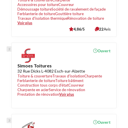
Toiture & couverture
Charpente
Accessoires pour toiture
Couvreur
Démoussage toiture
Société de ravalement de façade
Ferblanterie de toiture
Gouttière toiture
Travaux d'isolation thermique
Rénovation de toiture
Voir plus
4,86/5
22
Avis
Ouvert
Simoes Toitures
32 Rue Dicks L-4082 Esch-sur-Alzette
Toiture & couverture
Travaux d'isolation
Charpente
Ferblanterie de toiture
Toiture bâtiment
Construction tous corps d'état
Couvreur
Charpente en acier
Service de rénovation
Prestation de rénovation
Voir plus
Ouvert