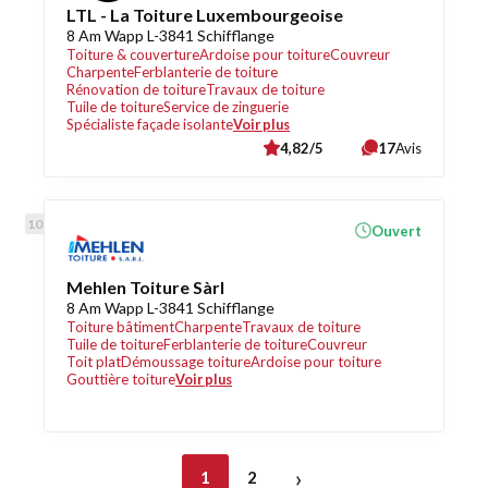
LTL - La Toiture Luxembourgeoise
8 Am Wapp L-3841 Schifflange
Toiture & couverture
Ardoise pour toiture
Couvreur
Charpente
Ferblanterie de toiture
Rénovation de toiture
Travaux de toiture
Tuile de toiture
Service de zinguerie
Spécialiste façade isolante
Voir plus
4,82/5
17
Avis
Ouvert
Mehlen Toiture Sàrl
8 Am Wapp L-3841 Schifflange
Toiture bâtiment
Charpente
Travaux de toiture
Tuile de toiture
Ferblanterie de toiture
Couvreur
Toit plat
Démoussage toiture
Ardoise pour toiture
Gouttière toiture
Voir plus
›
1
2