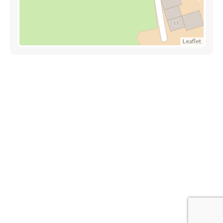
Leaflet
Découvrez également
Maison.lu
Habiter.lu
Liens utiles
Contact
Mentions légales