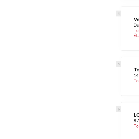
Ve
Du
To
Ét
To
14
To
LC
8 
To