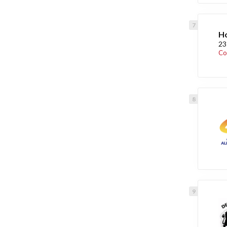
Ho
23
Co