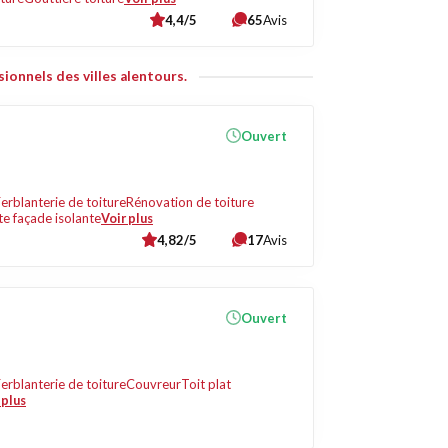
4,4/5
65
Avis
ionnels des villes alentours.
Ouvert
erblanterie de toiture
Rénovation de toiture
te façade isolante
Voir plus
4,82/5
17
Avis
Ouvert
erblanterie de toiture
Couvreur
Toit plat
 plus