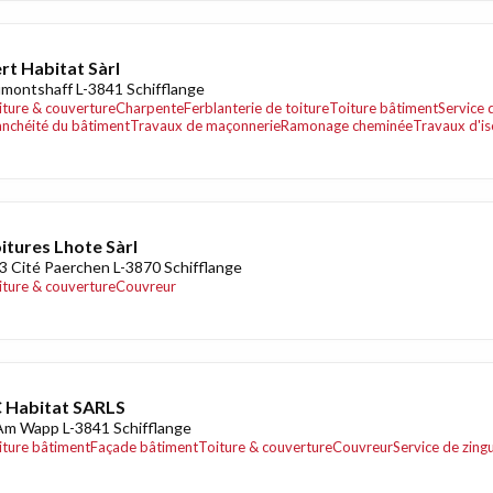
rt Habitat Sàrl
montshaff L-3841 Schifflange
iture & couverture
Charpente
Ferblanterie de toiture
Toiture bâtiment
Service 
anchéité du bâtiment
Travaux de maçonnerie
Ramonage cheminée
Travaux d'is
itures Lhote Sàrl
3 Cité Paerchen L-3870 Schifflange
iture & couverture
Couvreur
 Habitat SARLS
Am Wapp L-3841 Schifflange
iture bâtiment
Façade bâtiment
Toiture & couverture
Couvreur
Service de zing