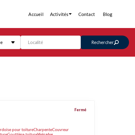
Accueil
Activités
Contact
Blog
re
Localité
Rechercher
Fermé
rdoise pour toiture
Charpente
Couvreur
iture
Gouttière toiture
Voir plus