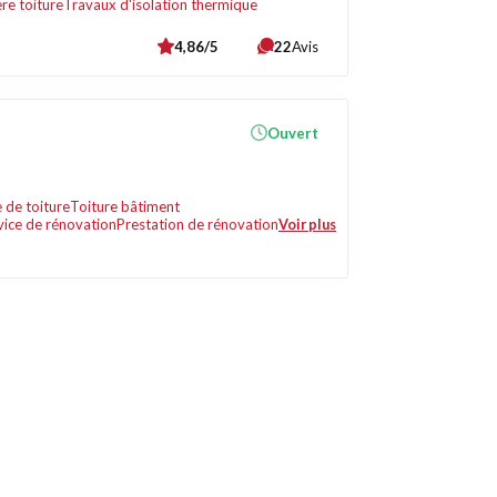
re toiture
Travaux d'isolation thermique
4,86/5
22
Avis
Ouvert
 de toiture
Toiture bâtiment
vice de rénovation
Prestation de rénovation
Voir plus
Liens utiles
Contact