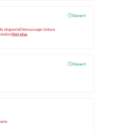
Ouvert
de zinguerie
Démoussage toiture
olation
Voir plus
Ouvert
uerie