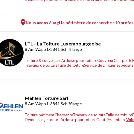
Nous avons élargi le périmètre de recherche : 10 profess
LTL - La Toiture Luxembourgeoise
8 Am Wapp L-3841 Schifflange
Toiture & couverture
Ardoise pour toiture
Couvreur
Charpente
F
Travaux de toiture
Tuile de toiture
Service de zinguerie
Spécialis
Mehlen Toiture Sàrl
8 Am Wapp L-3841 Schifflange
Toiture bâtiment
Charpente
Travaux de toiture
Tuile de toiture
F
Démoussage toiture
Ardoise pour toiture
Gouttière toiture
Voir