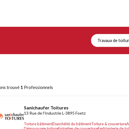
Travaux de toitu
ons trouvé
1
Professionnels
Sanichaufer Toitures
13 Rue de l'Industrie L-3895 Foetz
Toiture bâtiment
Étanchéité du bâtiment
Toiture & couverture
A
Démoussage toiture
Entretien de couverture
Ferblanterie de to