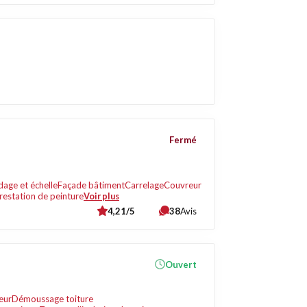
Fermé
age et échelle
Façade bâtiment
Carrelage
Couvreur
restation de peinture
Voir plus
4,21/5
38
Avis
Ouvert
eur
Démoussage toiture