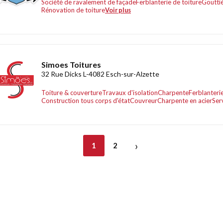
Société de ravalement de façade
Ferblanterie de toiture
Gouttiè
Rénovation de toiture
Voir plus
Simoes Toitures
32 Rue Dicks L-4082 Esch-sur-Alzette
Toiture & couverture
Travaux d'isolation
Charpente
Ferblanterie
Construction tous corps d'état
Couvreur
Charpente en acier
Ser
›
1
2
nt