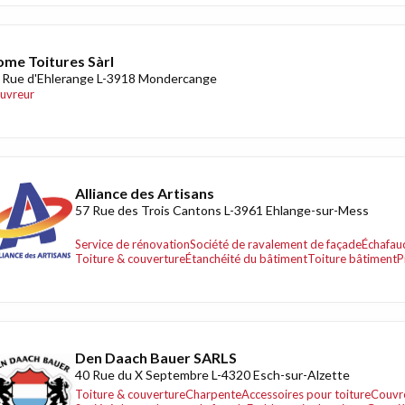
me Toitures Sàrl
 Rue d'Ehlerange L-3918 Mondercange
uvreur
Alliance des Artisans
57 Rue des Trois Cantons L-3961 Ehlange-sur-Mess
Service de rénovation
Société de ravalement de façade
Échafaud
Toiture & couverture
Étanchéité du bâtiment
Toiture bâtiment
P
Den Daach Bauer SARLS
40 Rue du X Septembre L-4320 Esch-sur-Alzette
Toiture & couverture
Charpente
Accessoires pour toiture
Couvr