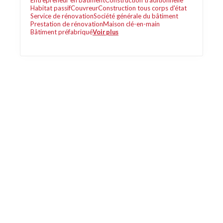
Entrepreneur en bâtiment
Construction traditionnelle
Habitat passif
Couvreur
Construction tous corps d'état
Service de rénovation
Société générale du bâtiment
Prestation de rénovation
Maison clé-en-main
Bâtiment préfabriqué
Voir plus