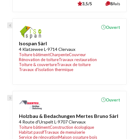
3,5/5
8
Avis
Ouvert
Isospan Sàrl
4 Klatzewee L-9714 Clervaux
Toiture bâtiment
Charpente
Couvreur
Rénovation de toiture
Travaux restauration
Toiture & couverture
Travaux de toiture
Travaux d'isolation thermique
Ouvert
Holzbau & Bedachungen Mertes Bruno Sàrl
4 Route d'Urspelt L-9707 Clervaux
Toiture bâtiment
Construction écologique
Habitat passif
Travaux de menuiserie
Service de rénovation
Maison ossature bois