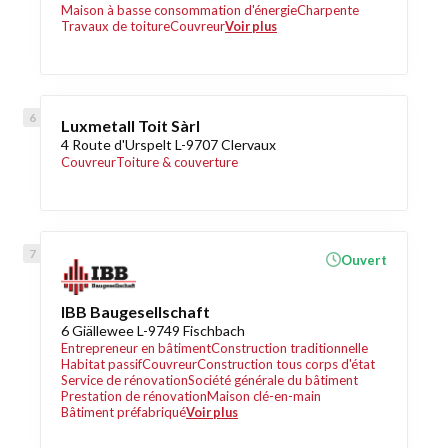
Maison à basse consommation d'énergie
Charpente
Travaux de toiture
Couvreur
Voir plus
Luxmetall Toit Sàrl
4 Route d'Urspelt L-9707 Clervaux
Couvreur
Toiture & couverture
Ouvert
IBB Baugesellschaft
6 Giällewee L-9749 Fischbach
Entrepreneur en bâtiment
Construction traditionnelle
Habitat passif
Couvreur
Construction tous corps d'état
Service de rénovation
Société générale du bâtiment
Prestation de rénovation
Maison clé-en-main
Bâtiment préfabriqué
Voir plus