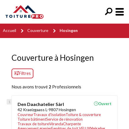
Accueil
Couverture
Hosingen
Couverture à Hosingen
Filtres
Nous avons trouvé
2
Professionnels
Den Daachatelier Sàrl
Ouvert
42 Kraeizgaass L-9807 Hosingen
Couvreur
Travaux d'isolation
Toiture & couverture
Toiture bâtiment
Service de rénovation
Travaux de toiture
Véranda
Charpente
Agencement grenier
Fenêtres de toit VELUX
Voir plus