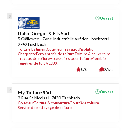
Ouvert
Dahm Gregor & Fils Sàrl
5 Giällewee - Zone Industrielle auf der Hoschtert L-
9749 Fischbach
Toiture bâtiment
Couvreur
Travaux d'isolation
Charpente
Ferblanterie de toiture
Toiture & couverture
Travaux de toiture
Accessoires pour toiture
Plombier
Fenêtres de toit VELUX
5/5
7
Avis
My Toiture Sàrl
Ouvert
2 Rue St Nicolas L-7430 Fischbach
Couvreur
Toiture & couverture
Gouttière toiture
Service de nettoyage de toiture