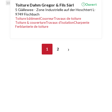
Toiture Dahm Gregor & Fils Sàrl
Ouvert
5 Giällewee - Zone Industrielle auf der Hoschtert L-
9749 Fischbach
Toiture bâtiment
Couvreur
Travaux de toiture
Toiture & couverture
Travaux d'isolation
Charpente
Ferblanterie de toiture
›
1
2
Découvrez également
Maison.lu
Habiter.lu
Liens utiles