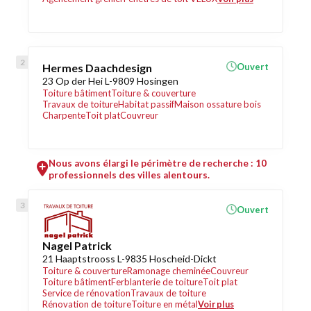
Hermes Daachdesign
Ouvert
23 Op der Hei L-9809 Hosingen
Toiture bâtiment
Toiture & couverture
Travaux de toiture
Habitat passif
Maison ossature bois
Charpente
Toit plat
Couvreur
Nous avons élargi le périmètre de recherche : 10
professionnels des villes alentours.
Ouvert
Nagel Patrick
21 Haaptstrooss L-9835 Hoscheid-Dickt
Toiture & couverture
Ramonage cheminée
Couvreur
Toiture bâtiment
Ferblanterie de toiture
Toit plat
Service de rénovation
Travaux de toiture
Rénovation de toiture
Toiture en métal
Voir plus