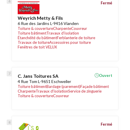
Fermé
Weyrich Metty & Fils
6 Rue des Jardins L-9416 Vianden
Toiture & couverture
Charpente
Couvreur
Toiture bâtiment
Travaux d'isolation
Étanchéité du bâtiment
Ferblanterie de toiture
Travaux de toiture
Accessoires pour toiture
Fenêtres de toit VELUX
C. Jans Toitures SA
Ouvert
4 Rue Tom L-9651 Eschweiler
Toiture bâtiment
Bardage (parement)
Façade bâtiment
Charpente
Travaux d'isolation
Service de zinguerie
Toiture & couverture
Couvreur
Fermé