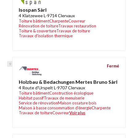
Isospan Sàrl
4 Klatzewee L-9714 Clervaux
Toiture bâtiment
Charpente
Couvreur
Rénovation de toiture
Travaux restauration
Toiture & couverture
Travaux de toiture
Travaux d'isolation thermique
Fermé
Holzbau & Bedachungen Mertes Bruno Sàrl
4 Route d'Urspelt L-9707 Clervaux
Toiture bâtiment
Construction écologique
Habitat passif
Travaux de menuiserie
Service de rénovation
Maison ossature bois
Maison à basse consommation d'énergie
Charpente
Travaux de toiture
Couvreur
Voir plus