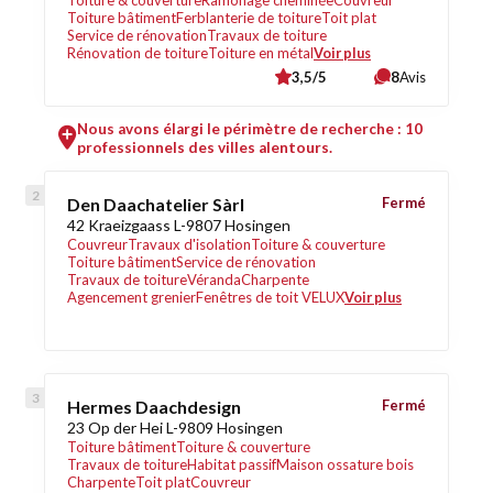
Toiture & couverture
Ramonage cheminée
Couvreur
Toiture bâtiment
Ferblanterie de toiture
Toit plat
Service de rénovation
Travaux de toiture
Rénovation de toiture
Toiture en métal
Voir plus
3,5/5
8
Avis
Nous avons élargi le périmètre de recherche : 10
professionnels des villes alentours.
Den Daachatelier Sàrl
Fermé
42 Kraeizgaass L-9807 Hosingen
Couvreur
Travaux d'isolation
Toiture & couverture
Toiture bâtiment
Service de rénovation
Travaux de toiture
Véranda
Charpente
Agencement grenier
Fenêtres de toit VELUX
Voir plus
Hermes Daachdesign
Fermé
23 Op der Hei L-9809 Hosingen
Toiture bâtiment
Toiture & couverture
Travaux de toiture
Habitat passif
Maison ossature bois
Charpente
Toit plat
Couvreur