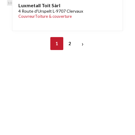
Luxmetall Toit Sàrl
4 Route d'Urspelt L-9707 Clervaux
Couvreur
Toiture & couverture
›
1
2
Découvrez également
Maison.lu
Habiter.lu
Liens utiles
Contact
Mentions légales