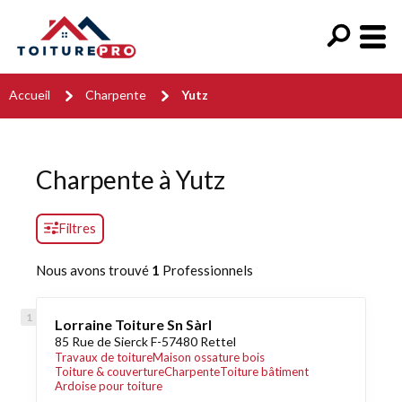
Accueil
Charpente
Yutz
Charpente à Yutz
Filtres
Nous avons trouvé
1
Professionnels
Lorraine Toiture Sn Sàrl
85 Rue de Sierck F-57480 Rettel
Travaux de toiture
Maison ossature bois
Toiture & couverture
Charpente
Toiture bâtiment
Ardoise pour toiture