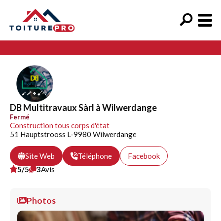
DB Multitravaux Sàrl à Wilwerdange
Fermé
Construction tous corps d'état
51 Hauptstrooss L-9980 Wilwerdange
Site Web
Téléphone
Facebook
5/5
3
Avis
Photos