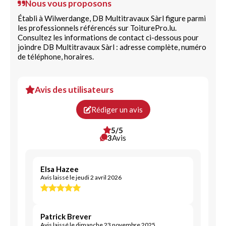
Nous vous proposons
Maçonnerie à pierre sèche
Établi à Wilwerdange, DB Multitravaux Sàrl figure parmi
les professionnels référencés sur ToiturePro.lu.
Prestation de rénovation
Carrelage sol intérieur
Consultez les informations de contact ci-dessous pour
joindre DB Multitravaux Sàrl : adresse complète, numéro
Menuiserie du bâtiment
de téléphone, horaires.
Avis des utilisateurs
Rédiger un avis
5/5
3
Avis
Elsa Hazee
Avis laissé le jeudi 2 avril 2026
Patrick Brever
Avis laissé le dimanche 23 novembre 2025