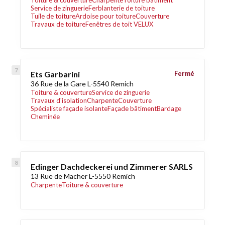
Toiture & couverture
Charpente
Toiture bâtiment
Service de zinguerie
Ferblanterie de toiture
Tuile de toiture
Ardoise pour toiture
Couverture
Travaux de toiture
Fenêtres de toit VELUX
Ets Garbarini
Fermé
36 Rue de la Gare L-5540 Remich
Toiture & couverture
Service de zinguerie
Travaux d'isolation
Charpente
Couverture
Spécialiste façade isolante
Façade bâtiment
Bardage
Cheminée
Edinger Dachdeckerei und Zimmerer SARLS
13 Rue de Macher L-5550 Remich
Charpente
Toiture & couverture