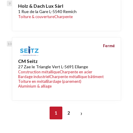
Holz & Dach Lux Sàrl
1 Rue de la Gare L-5540 Remich
Toiture & couverture
Charpente
Fermé
CM Seitz
27 Zae le Triangle Vert L-5691 Ellange
Construction métallique
Charpente en acier
Bardage industriel
Charpente métallique bâtiment
Toiture en métal
Bardage (parement)
Aluminium & alliage
›
1
2