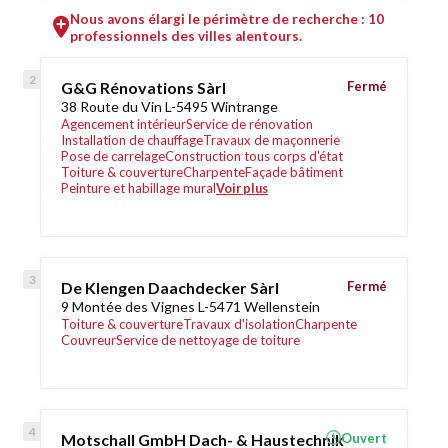
Nous avons élargi le périmètre de recherche : 10
professionnels des villes alentours.
G&G Rénovations Sàrl
Fermé
38 Route du Vin L-5495 Wintrange
Agencement intérieur
Service de rénovation
Installation de chauffage
Travaux de maçonnerie
Pose de carrelage
Construction tous corps d'état
Toiture & couverture
Charpente
Façade bâtiment
Peinture et habillage mural
Voir plus
De Klengen Daachdecker Sàrl
Fermé
9 Montée des Vignes L-5471 Wellenstein
Toiture & couverture
Travaux d'isolation
Charpente
Couvreur
Service de nettoyage de toiture
Motschall GmbH Dach- & Haustechnik
Ouvert