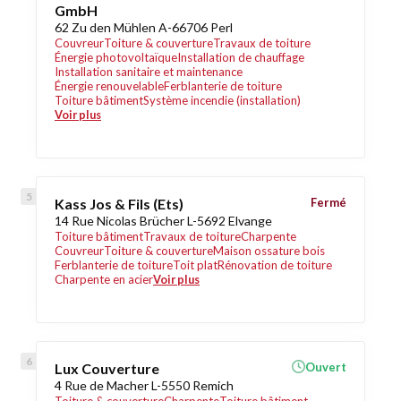
GmbH
62 Zu den Mühlen A-66706 Perl
Couvreur
Toiture & couverture
Travaux de toiture
Énergie photovoltaïque
Installation de chauffage
Installation sanitaire et maintenance
Énergie renouvelable
Ferblanterie de toiture
Toiture bâtiment
Système incendie (installation)
Voir plus
Kass Jos & Fils (Ets)
Fermé
14 Rue Nicolas Brücher L-5692 Elvange
Toiture bâtiment
Travaux de toiture
Charpente
Couvreur
Toiture & couverture
Maison ossature bois
Ferblanterie de toiture
Toit plat
Rénovation de toiture
Charpente en acier
Voir plus
Lux Couverture
Ouvert
4 Rue de Macher L-5550 Remich