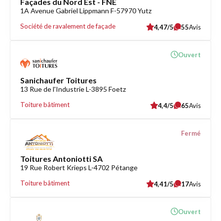
Façades du Nord Est - FNE
1A Avenue Gabriel Lippmann F-57970 Yutz
Société de ravalement de façade
4,47/5
55
Avis
Ouvert
Sanichaufer Toitures
13 Rue de l'Industrie L-3895 Foetz
Toiture bâtiment
4,4/5
65
Avis
Fermé
Toitures Antoniotti SA
19 Rue Robert Krieps L-4702 Pétange
Toiture bâtiment
4,41/5
17
Avis
Ouvert